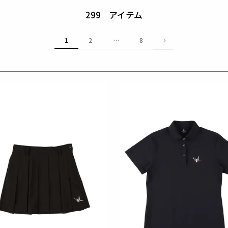
299
1
2
…
8