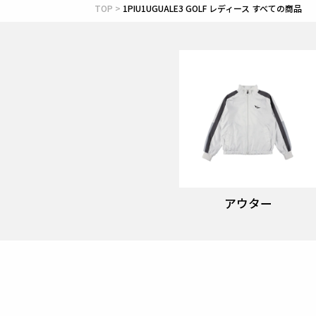
TOP
1PIU1UGUALE3 GOLF レディース すべての商品
アウター