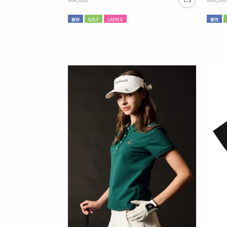
新作
GOLF
LADIES'
新作