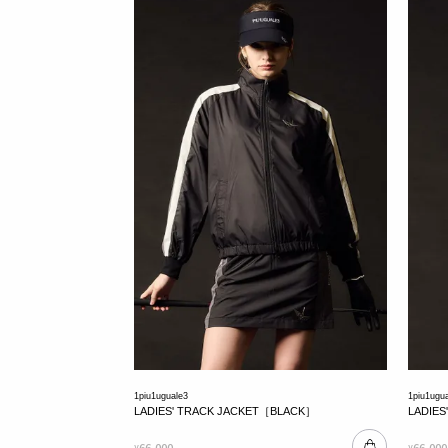
1piu1uguale3
1piu1ugu
LADIES' TRACK JACKET［BLACK］
LADIE
66,000
66,000
¥
¥