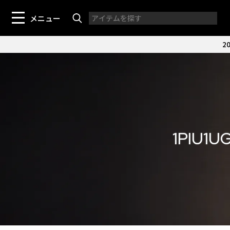
メニュー
20
1PIU1