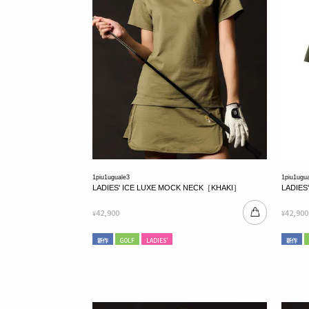
1piu1uguale3
1piu1ugu
LADIES' ICE LUXE MOCK NECK［KHAKI］
LADIES
42,900
42,900
¥
¥
新作
GOLF
LADIES'
新作