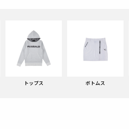
トップス
ボトムス