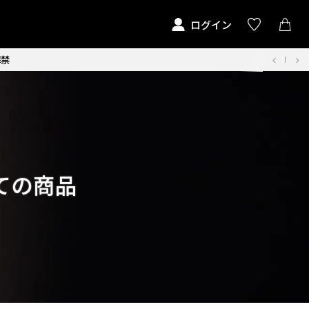
ログイン
解禁
べての商品