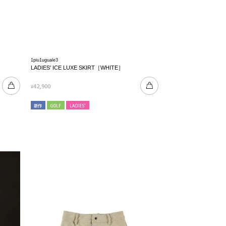
1piu1uguale3
LADIES' ICE LUXE SKIRT［WHITE］
42,900
¥
新作
GOLF
LADIES'