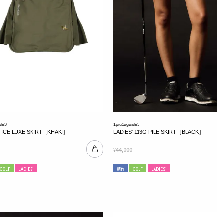
ale3
1piu1uguale3
' ICE LUXE SKIRT［KHAKI］
LADIES' 113G PILE SKIRT［BLACK］
44,000
¥
GOLF
LADIES'
新作
GOLF
LADIES'