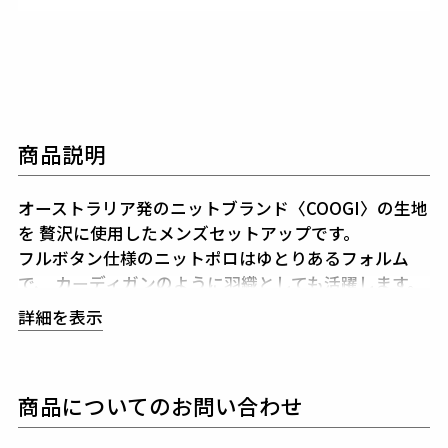
商品説明
オーストラリア発のニットブランド〈COOGI〉の生地
を
贅沢に使用したメンズセットアップです。
フルボタン仕様のニットポロはゆとりあるフォルム
で、
カーディガンのように羽織としても活躍します。
ショーツもゆったりとしたシルエットに短め丈を組み
詳細を表示
合わせ、
バランスの取れた端正な印象です。
立体的な織りで表現された同色のCOOGI柄が、
クラ
シカルながらも存在感を添えています。
商品についてのお問い合わせ
程よい厚みのニットは春・秋・冬のラウンドやトレー
ニング、
タウンユースに最適で、NAVYとKHAKIの2