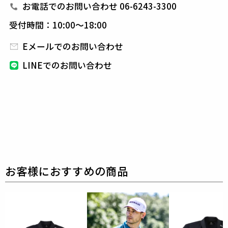
色展開です。
お電話でのお問い合わせ 06-6243-3300
受付時間：10:00～18:00
1PIU1UGUALE3 GOLF（ウノピゥウノウグァーレト
レ ゴルフ）
Eメールでのお問い合わせ
日本から世界に向けて発信するブランドとして世界中
LINEでのお問い合わせ
の上質な素材を贅沢に使用し、
ラグジュアリーな商品
をリリースし続ける1PIU1UGUALE3。
ハイエンドラ
グジュアリーブランドが提案する、高いデザイン性と
スポーツの機能美を併せ持ち
上質を知る全てのプレイ
ヤーの為のウエアとしてリリースいたします。
革新的
なハイテク素材を採用し、ただ派手な物ではなくテー
ラーリングを得意とする
同ブランドならではの立体パ
ターンにより、洗練された高いデザイン性と
最高のフ
ィッティングを兼ね備え着る者全てに高揚感と優越感
をもたらします。
【ワッペンロゴに関するご注意】
本製品に使用しているワッペンロゴ(鶴+113G)は熱圧