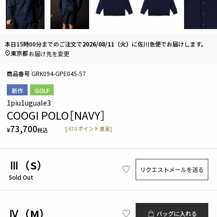
本日
15時00分
までのご注文で
2026/08/11（火）
に
佐川急便
でお届けします。
東京都
お届け先を変更
商品番号
GRK094-GPE045-57
新作
GOLF
1piu1uguale3
COOGI POLO［NAVY］
73,700
[
670
ポイント進呈]
¥
税込
Ⅲ（S）
リクエストメールを送る
Sold Out
Ⅳ（M）
バッグに入れる