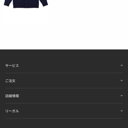
ドライでタフな機能性ポリエステル100%の特性を活
かし、
優れた速乾性と形状保持能力を誇ります。
繰り返しの着用でも型崩れしにくく、常に端正なシル
エットを維持します。
サービス
ご注文
店舗情報
リーガル