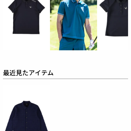
着加工にて取り付けを行っておりますが、
上質な生地
を採用している為、素材特有の滑らかさや洗濯環境の
影響により
まれにワッペンが剥がれやすくなる場合が
ございます。
※万が一剥がれが生じた場合は、弊社にて修理対応を
承りますのでお気軽にご連絡ください。
素材
ポリエステル100%
150D 3ply 12Gの重厚な質感150デニールのポリエス
テル糸を
3本撚り合わせた独自の糸を使用し、12ゲー
ジで緻密に編み立てました。
進化を遂げた「モノトーン・クージー」複雑なクージ
ー柄を全て同一カラーの糸で編成。
多色使いの華やかさとは一線を画す、編み組織の凹凸
のみで表現された陰影が、
大人の余裕を感じさせるラ
グジュアリーを体現します。