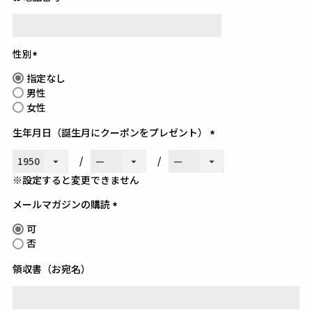
(必
須)
性別
(必
指定なし
須)
男性
女性
生年月日（誕生月にクーポンをプレゼント）
(必
須)
※設定すると変更できません
メールマガジンの購読
(必
可
須)
否
領収書（お宛名）