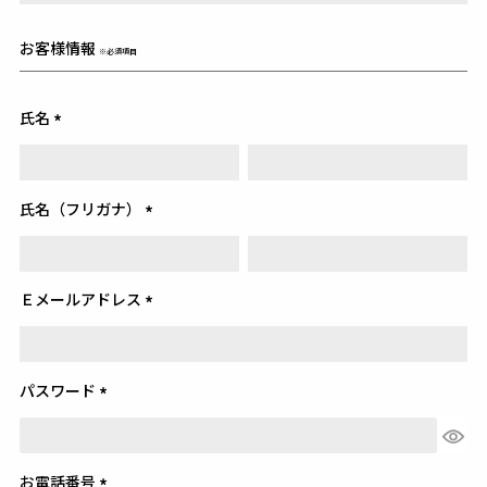
お客様情報
必須項目
氏名
(必
須)
氏名（フリガナ）
(必
須)
Ｅメールアドレス
(必
須)
パスワード
(必
須)
お電話番号