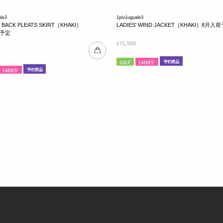
ale3
1piu1uguale3
' BACK PLEATS SKIRT［KHAKI］
LADIES' WIND JACKET［KHAKI］8月入
荷予定
71,500
¥
予約商品
GOLF
LADIES'
予約商品
LADIES'