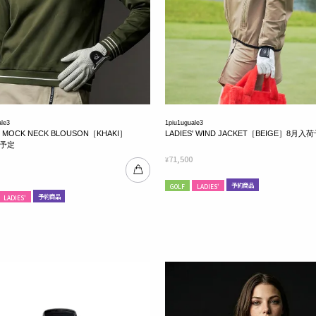
ale3
1piu1uguale3
S' MOCK NECK BLOUSON［KHAKI］
LADIES' WIND JACKET［BEIGE］8月入
荷予定
71,500
¥
予約商品
GOLF
LADIES'
予約商品
LADIES'