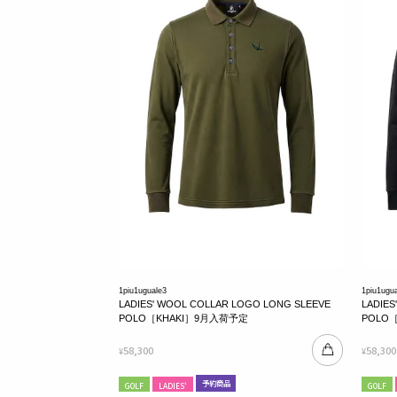
1piu1uguale3
1piu1ugu
LADIES' WOOL COLLAR LOGO LONG SLEEVE
LADIE
POLO［KHAKI］9月入荷予定
POLO
58,300
58,300
¥
¥
予約商品
GOLF
LADIES'
GOLF