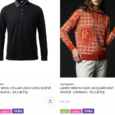
ale3
1piu1uguale3
S' WOOL COLLAR LOGO LONG SLEEVE
LADIES' BIRD IN CAGE JACQUARD KNIT
［BLACK］9月入荷予定
HOODIE［ORANGE］9月入荷予定
69,300
¥
予約商品
予約商品
LADIES'
GOLF
LADIES'