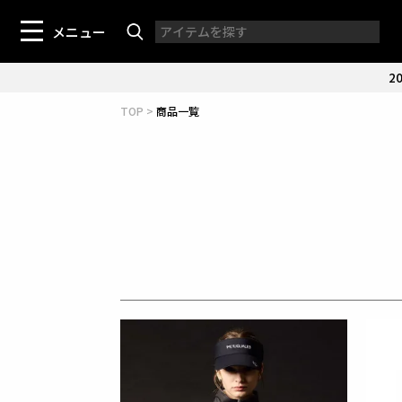
メニュー
20
TOP
商品一覧