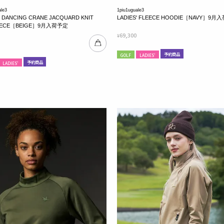
ale3
1piu1uguale3
' DANCING CRANE JACQUARD KNIT
LADIES' FLEECE HOODIE［NAVY］9
PIECE［BEIGE］9月入荷予定
69,300
¥
予約商品
GOLF
LADIES'
予約商品
LADIES'