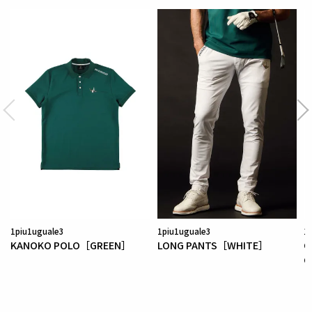
ターンにより、洗練された高いデザイン性と
最高のフ
ィッティングを兼ね備え着る者全てに高揚感と優越感
をもたらします。
【ワッペンロゴに関するご注意】
本製品に使用しているワッペンロゴ(鶴+113G)は熱圧
着加工にて取り付けを行っておりますが、
上質な生地
を採用している為、素材特有の滑らかさや洗濯環境の
影響により
まれにワッペンが剥がれやすくなる場合が
ございます。
※万が一剥がれが生じた場合は、弊社にて修理対応を
承りますのでお気軽にご連絡ください。
1piu1uguale3
1piu1uguale3
1
KANOKO POLO［GREEN］
LONG PANTS［WHITE］
O
素材
G
ポリエステル100%の可能性を極限まで引き出し、
現
代のゴルフシーンに求められるすべての機能を凝縮し
た次世代素材。