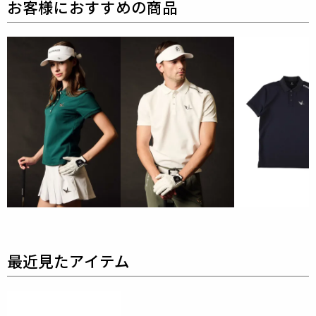
力強いスイングをサポートする「ストレッチ性」に加
え、
真夏のプレーでも肌を快適に保つ「吸水速乾」と
「ドライタッチ」を実現しました。
特筆すべきは、過酷な使用環境に耐えうる「耐久性」
と
自宅で手軽にケアできる「ウォッシャブル性」のバ
ランス。
さらに環境配慮型素材を採用することで、
自然を愛す
るゴルファーとしての矜持を体現しました。
美しさと機能、そして倫理観。そのすべてに妥協しな
い
エグゼクティブのためのパフォーマンスウェアで
す。
ポリエステル100％