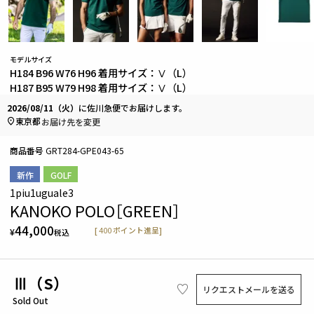
モデルサイズ
H184 B96 W76 H96 着用サイズ：Ⅴ（L）
H187 B95 W79 H98 着用サイズ：Ⅴ（L）
2026/08/11（火）
に
佐川急便
でお届けします。
東京都
お届け先を変更
商品番号
GRT284-GPE043-65
新作
GOLF
1piu1uguale3
KANOKO POLO［GREEN］
44,000
[
400
ポイント進呈]
¥
税込
Ⅲ（S）
リクエストメールを送る
Sold Out