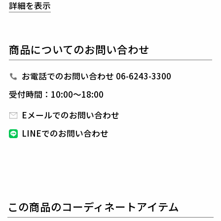
白や黒のボトムスに合わせてカラーで遊ぶことがで
詳細を表示
き、
豊富なカラーバリエーション（WHITE、RED、N
AVY、GREEN、BLACK）により
コーディネートの幅
が広がります。
商品についてのお問い合わせ
薄手の素材と独自のKANOKO技術を採用し、
春夏秋
のラウンドや練習、トレーニング、タウンユースでも
快適に着用できる一枚です。
お電話でのお問い合わせ 06-6243-3300
受付時間：10:00～18:00
1PIU1UGUALE3 GOLF（ウノピゥウノウグァーレト
レ ゴルフ）
Eメールでのお問い合わせ
日本から世界に向けて発信するブランドとして世界中
LINEでのお問い合わせ
の上質な素材を贅沢に使用し、
ラグジュアリーな商品
をリリースし続ける1PIU1UGUALE3。
ハイエンドラ
グジュアリーブランドが提案する、高いデザイン性と
スポーツの機能美を併せ持ち
上質を知る全てのプレイ
ヤーの為のウエアとしてリリースいたします。
革新的
なハイテク素材を採用し、ただ派手な物ではなくテー
この商品のコーディネートアイテム
ラーリングを得意とする
同ブランドならではの立体パ