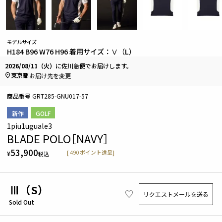
モデルサイズ
H184 B96 W76 H96 着用サイズ：Ⅴ（L）
2026/08/11（火）
に
佐川急便
でお届けします。
東京都
お届け先を変更
商品番号
GRT285-GNU017-57
新作
GOLF
1piu1uguale3
BLADE POLO［NAVY］
53,900
[
490
ポイント進呈]
¥
税込
Ⅲ（S）
リクエストメールを送る
Sold Out