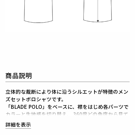
商品説明
立体的な裁断により体に沿うシルエットが特徴のメン
ズセットポロシャツです。
「BLADE POLO」をベースに、襟をはじめ各パーツで
カラーと生地感を切り替え、
360度どの角度から見て
もデザイン性の高い一枚に仕上げています。
詳細を表示
薄手でサラリと着られる素材に接触冷感機能を備え、