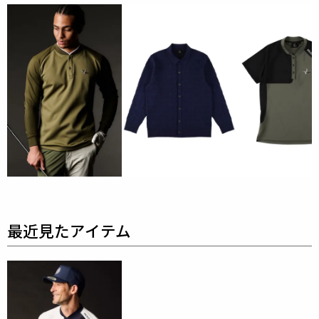
一つは、高密度に編み上げられたシャープな質感のリ
サイクルナイロンジャージ素材。
極上のパウダータッチと優れたキックバック性を備
え、
各種ボトムスからセットアップまでストレスフリ
ーな着心地を約束します。
もう一つは、まるで織物のような重厚感漂うバスケッ
ト目風のピケジャージ素材。
程よい肉感(手持ち感)がありながら動きに合わせてし
なやかに追従するその質感は、
ポロシャツから本格的
なセットアップまで幅広いアイテムに格別の気品を添
えます。
身体を包み込み、あらゆる動きをエレガントに昇華さ
せる。
イタリアの伝統と最先端のテクノロジーが融合した至
高のゴルフスタイルをご体感ください。
表地 : ナイロン65％ ポリウレタン35％ 裏地 : ナイロ
ン79％ ポリウレタン21％