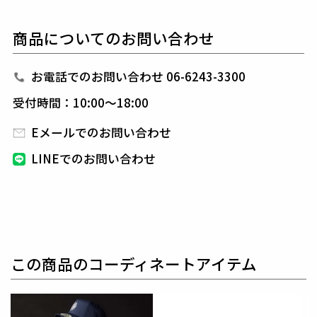
春夏秋のラウンドや練習でも快適です。
NAVYとKHAKIの2色展開で、ゴルフシーンにおいて
商品についてのお問い合わせ
洗練された印象を与えるポロシャツです。
1PIU1UGUALE3 GOLF（ウノピゥウノウグァーレト
お電話でのお問い合わせ 06-6243-3300
レ ゴルフ）
受付時間：10:00～18:00
日本から世界に向けて発信するブランドとして世界中
の上質な素材を贅沢に使用し、
ラグジュアリーな商品
Eメールでのお問い合わせ
をリリースし続ける1PIU1UGUALE3。
ハイエンドラ
LINEでのお問い合わせ
グジュアリーブランドが提案する、高いデザイン性と
スポーツの機能美を併せ持ち
上質を知る全てのプレイ
ヤーの為のウエアとしてリリースいたします。
革新的
なハイテク素材を採用し、ただ派手な物ではなくテー
ラーリングを得意とする
同ブランドならではの立体パ
ターンにより、洗練された高いデザイン性と
最高のフ
この商品のコーディネートアイテム
ィッティングを兼ね備え着る者全てに高揚感と優越感
をもたらします。