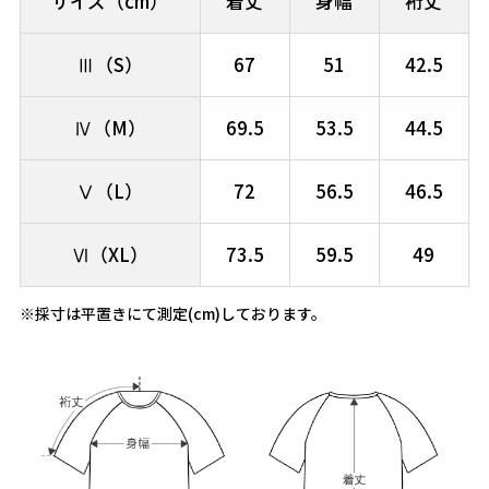
サイズ（cm）
着丈
身幅
裄丈
Ⅲ（S）
67
51
42.5
Ⅳ（M）
69.5
53.5
44.5
Ⅴ（L）
72
56.5
46.5
Ⅵ（XL）
73.5
59.5
49
※採寸は平置きにて測定(cm)しております。