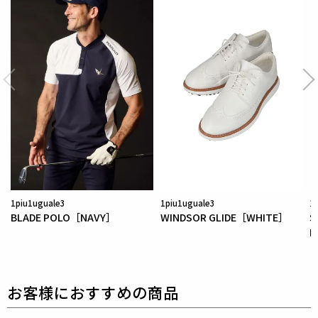
【ワッペンロゴに関するご注意】
本製品に使用しているワッペンロゴ(鶴+113G)は熱圧
着加工にて取り付けを行っておりますが、
上質な生地
を採用している為、素材特有の滑らかさや洗濯環境の
影響により
まれにワッペンが剥がれやすくなる場合が
ございます。
※万が一剥がれが生じた場合は、弊社にて修理対応を
承りますのでお気軽にご連絡ください。
素材
1piu1uguale3
1piu1uguale3
1
1962年イタリア・ベルガモ地方で産声を上げたJERS
BLADE POLO［NAVY］
WINDSOR GLIDE［WHITE］
S
EY LOMELLINA社。
L
イタリアでも稀有なジャージー専業サプライヤーとし
て半世紀以上にわたり
「最高の肌触り」と「究極の着
用感」を追求してきました。
今シーズン採用したのは、同社の技術の粋を集めた2
つのエッセンシャルな素材。