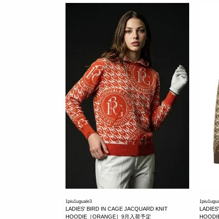
1piu1uguale3
1piu1ugu
LADIES' BIRD IN CAGE JACQUARD KNIT
LADIES
HOODIE［ORANGE］9月入荷予定
HOOD