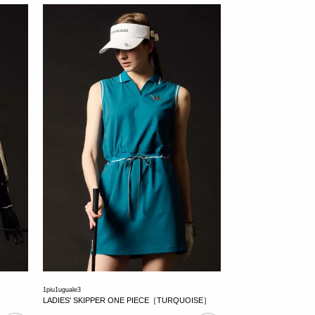
1piu1uguale3
LADIES' SKIPPER ONE PIECE［TURQUOISE］