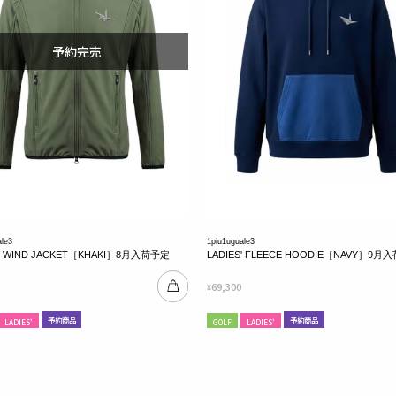
ale3
1piu1uguale3
S' WIND JACKET［KHAKI］8月入荷予定
LADIES' FLEECE HOODIE［NAVY］9
69,300
¥
予約商品
予約商品
LADIES'
GOLF
LADIES'