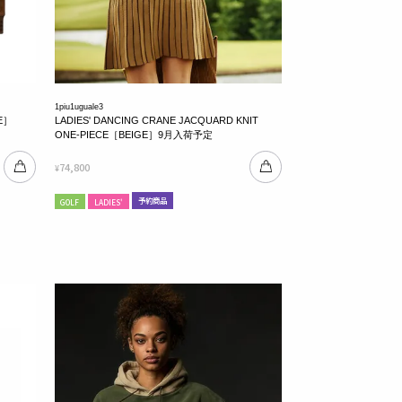
1piu1uguale3
GE］
LADIES' DANCING CRANE JACQUARD KNIT
ONE-PIECE［BEIGE］9月入荷予定
74,800
¥
予約商品
GOLF
LADIES'