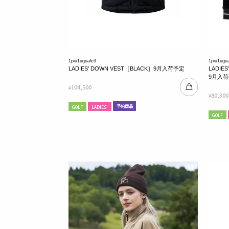
1piu1uguale3
1piu1ugu
LADIES' DOWN VEST［BLACK］9月入荷予定
LADIES
9月入
104,500
¥
80,300
¥
予約商品
GOLF
LADIES'
GOLF