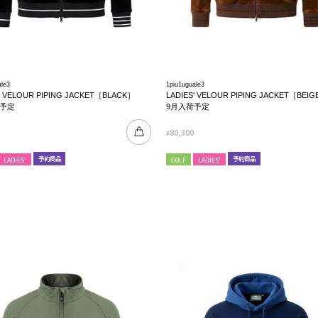
ale3
1piu1uguale3
' VELOUR PIPING JACKET［BLACK］
LADIES' VELOUR PIPING JACKET［BEI
荷予定
9月入荷予定
80,300
¥
予約商品
予約商品
LADIES'
GOLF
LADIES'