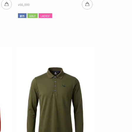
66,000
¥
新作
GOLF
LADIES'