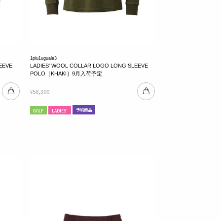
1piu1uguale3
EEVE
LADIES' WOOL COLLAR LOGO LONG SLEEVE
POLO［KHAKI］9月入荷予定
58,300
¥
予約商品
GOLF
LADIES'