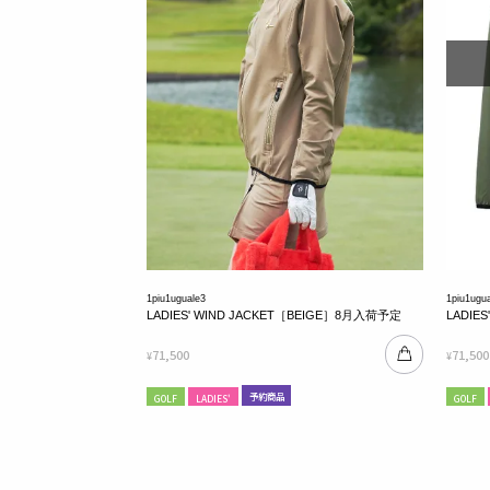
1piu1uguale3
1piu1ugu
LADIES' WIND JACKET［BEIGE］8月入荷予定
LADIE
71,500
71,500
¥
¥
予約商品
GOLF
LADIES'
GOLF