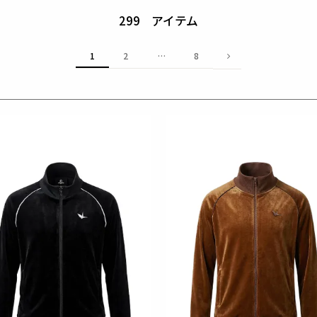
299
1
2
…
8