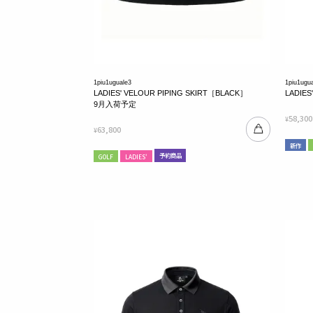
1piu1uguale3
1piu1ugu
LADIES' VELOUR PIPING SKIRT［BLACK］
LADIES
9月入荷予定
58,300
¥
63,800
¥
新作
予約商品
GOLF
LADIES'