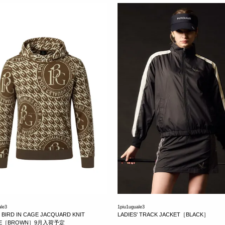
ale3
1piu1uguale3
' BIRD IN CAGE JACQUARD KNIT
LADIES' TRACK JACKET［BLACK］
IE［BROWN］9月入荷予定