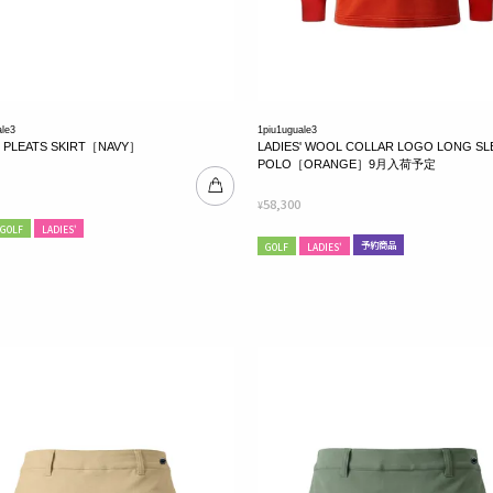
ale3
1piu1uguale3
' PLEATS SKIRT［NAVY］
LADIES' WOOL COLLAR LOGO LONG SL
POLO［ORANGE］9月入荷予定
58,300
¥
GOLF
LADIES'
予約商品
GOLF
LADIES'