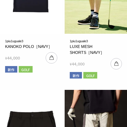
1piu1uguale3
1piu1uguale3
KANOKO POLO［NAVY］
LUXE MESH
SHORTS［NAVY］
44,000
¥
44,000
¥
新作
GOLF
新作
GOLF