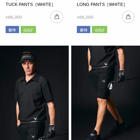
TUCK PANTS［WHITE］
LONG PANTS［WHITE］
66,000
66,000
¥
¥
新作
GOLF
新作
GOLF