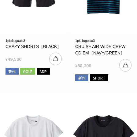
1piu1uguale3
1piu1uguale3
CRAZY SHORTS［BLACK］
CRUISE AIR WIDE CREW
CDIEM［NAVY/GREEN］
49,500
¥
68,200
¥
新作
GOLF
ADP
新作
SPORT