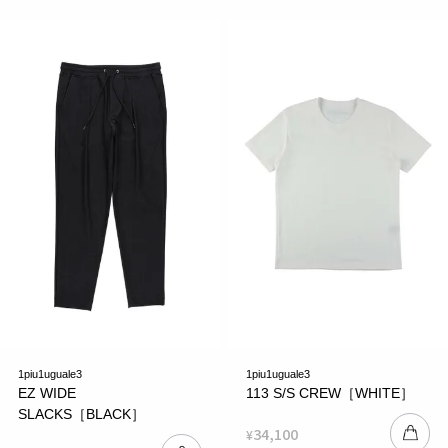
1piu1uguale3
1piu1uguale3
EZ WIDE
113 S/S CREW［WHITE］
SLACKS［BLACK］
34,100
¥