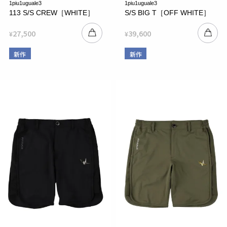
1piu1uguale3
1piu1uguale3
113 S/S CREW［WHITE］
S/S BIG T［OFF WHITE］
27,500
39,600
¥
¥
新作
新作