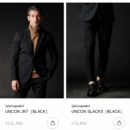
1piu1uguale3
1piu1uguale3
UNCON JKT［BLACK］
UNCON SLACKS［BLACK］
121,000
72,600
¥
¥