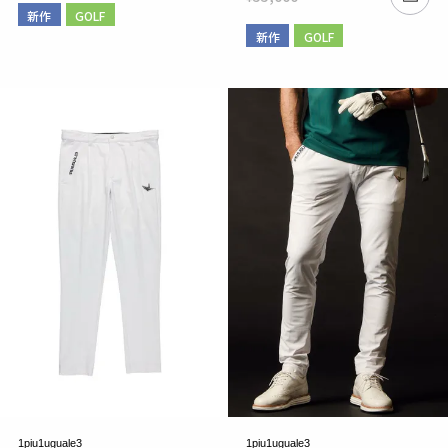
新作
GOLF
新作
GOLF
1piu1uguale3
1piu1uguale3