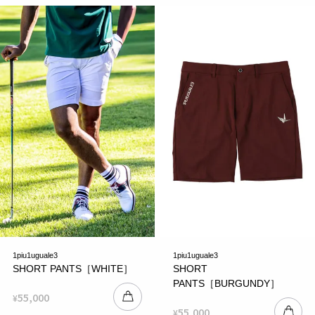
1piu1uguale3
1piu1uguale3
SHORT PANTS［WHITE］
SHORT
PANTS［BURGUNDY］
55,000
¥
55,000
¥