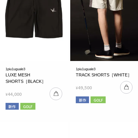
1piu1uguale3
1piu1uguale3
LUXE MESH
TRACK SHORTS［WHITE］
SHORTS［BLACK］
49,500
¥
44,000
¥
新作
GOLF
新作
GOLF