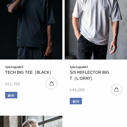
1piu1uguale3
1piu1uguale3
TECH BIG TEE［BLACK］
S/S REFLECTOR BIG
T［L.GRAY］
51,700
¥
44,000
¥
新作
新作