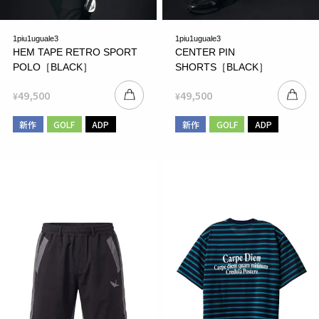
1piu1uguale3
1piu1uguale3
HEM TAPE RETRO SPORT
CENTER PIN
POLO［BLACK］
SHORTS［BLACK］
49,500
49,500
¥
¥
新作
GOLF
ADP
新作
GOLF
ADP