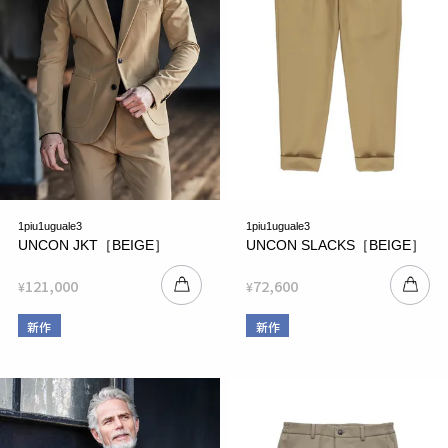
1piu1uguale3
1piu1uguale3
UNCON JKT［BEIGE］
UNCON SLACKS［BEIGE］
121,000
72,600
¥
¥
新作
新作