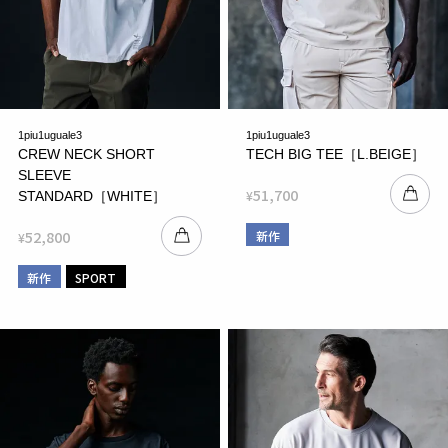
1piu1uguale3
1piu1uguale3
CREW NECK SHORT
TECH BIG TEE［L.BEIGE］
SLEEVE
51,700
¥
STANDARD［WHITE］
52,800
新作
¥
新作
SPORT