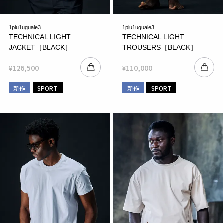
1piu1uguale3
1piu1uguale3
TECHNICAL LIGHT
TECHNICAL LIGHT
JACKET［BLACK］
TROUSERS［BLACK］
126,500
110,000
¥
¥
新作
SPORT
新作
SPORT