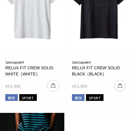
1piu1uguale3
1piu1uguale3
RELUX FIT CREW SOLID
RELUX FIT CREW SOLID
WHITE［WHITE］
BLACK［BLACK］
53,900
53,900
¥
¥
新作
SPORT
新作
SPORT