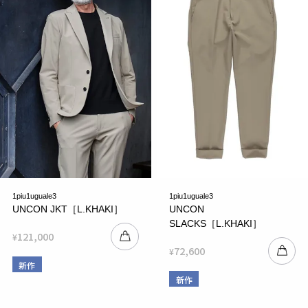
1piu1uguale3
1piu1uguale3
UNCON JKT［L.KHAKI］
UNCON
SLACKS［L.KHAKI］
121,000
¥
72,600
¥
新作
新作