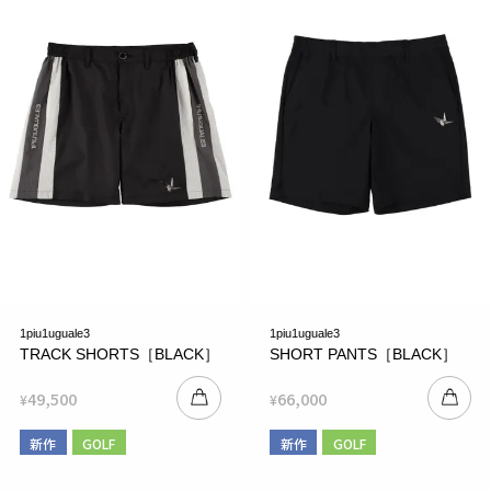
1piu1uguale3
1piu1uguale3
TRACK SHORTS［BLACK］
SHORT PANTS［BLACK］
49,500
66,000
¥
¥
新作
GOLF
新作
GOLF