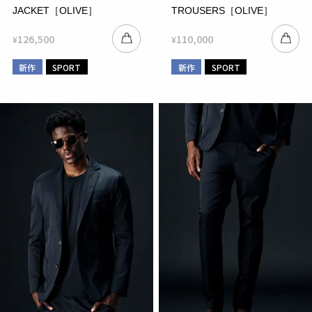
JACKET［OLIVE］
TROUSERS［OLIVE］
126,500
110,000
¥
¥
新作
SPORT
新作
SPORT