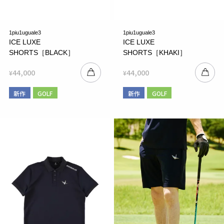
1piu1uguale3
1piu1uguale3
ICE LUXE
ICE LUXE
SHORTS［BLACK］
SHORTS［KHAKI］
44,000
44,000
¥
¥
新作
GOLF
新作
GOLF