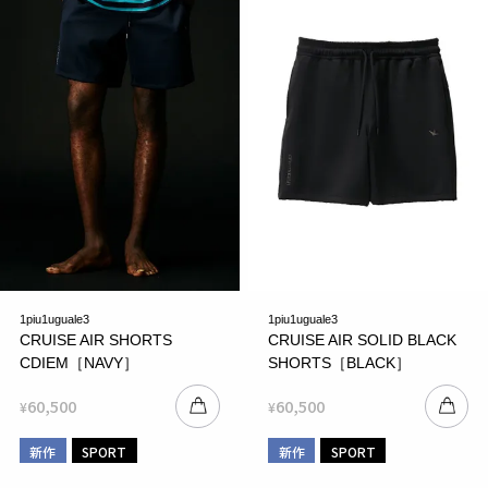
1piu1uguale3
1piu1uguale3
CRUISE AIR SHORTS
CRUISE AIR SOLID BLACK
CDIEM［NAVY］
SHORTS［BLACK］
60,500
60,500
¥
¥
新作
SPORT
新作
SPORT