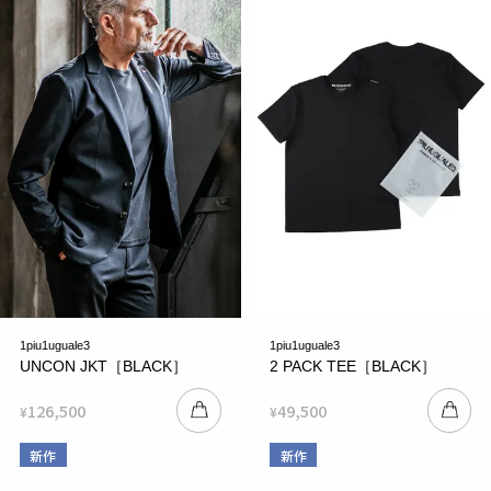
1piu1uguale3
1piu1uguale3
UNCON JKT［BLACK］
2 PACK TEE［BLACK］
126,500
49,500
¥
¥
新作
新作