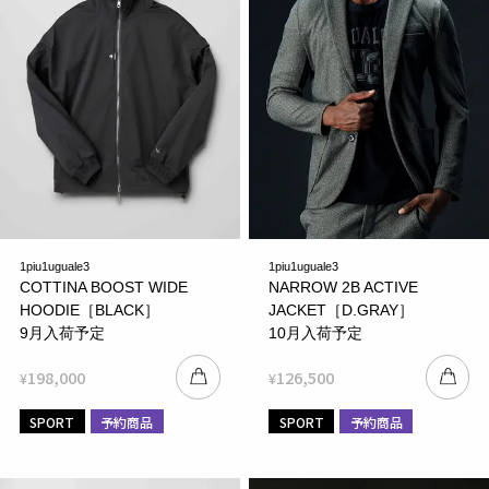
1piu1uguale3
1piu1uguale3
COTTINA BOOST WIDE
NARROW 2B ACTIVE
HOODIE［BLACK］
JACKET［D.GRAY］
9月入荷予定
10月入荷予定
198,000
126,500
¥
¥
SPORT
予約商品
SPORT
予約商品