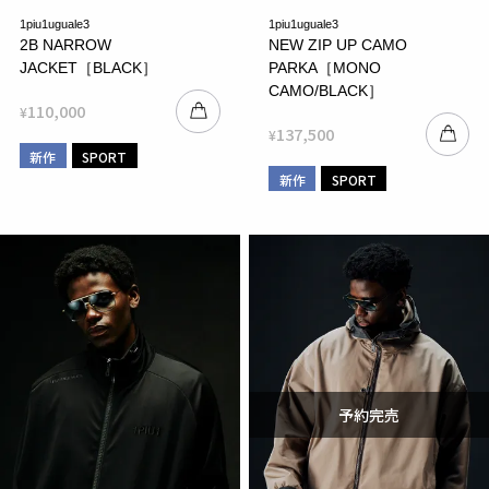
1piu1uguale3
1piu1uguale3
2B NARROW
NEW ZIP UP CAMO
JACKET［BLACK］
PARKA［MONO
CAMO/BLACK］
110,000
¥
137,500
¥
新作
SPORT
新作
SPORT