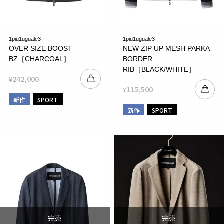
1piu1uguale3
1piu1uguale3
OVER SIZE BOOST
NEW ZIP UP MESH PARKA
BZ［CHARCOAL］
BORDER
RIB［BLACK/WHITE］
242,000
¥
115,500
¥
新作
SPORT
新作
SPORT