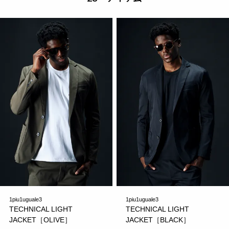
1piu1uguale3
1piu1uguale3
TECHNICAL LIGHT
TECHNICAL LIGHT
JACKET［OLIVE］
JACKET［BLACK］