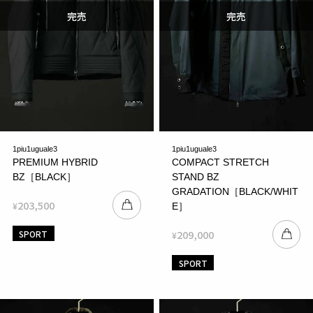
1piu1uguale3
1piu1uguale3
PREMIUM HYBRID
COMPACT STRETCH
BZ［BLACK］
STAND BZ
GRADATION［BLACK/WHIT
203,500
¥
E］
209,000
SPORT
¥
SPORT