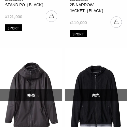
STAND PO［BLACK］
2B NARROW
JACKET［BLACK］
121,000
¥
110,000
¥
SPORT
SPORT