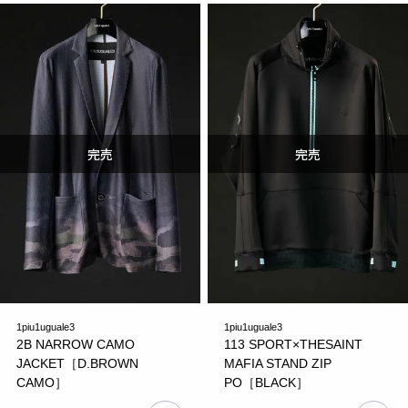
1piu1uguale3
1piu1uguale3
2B NARROW CAMO
113 SPORT×THESAINT
JACKET［D.BROWN
MAFIA STAND ZIP
CAMO］
PO［BLACK］