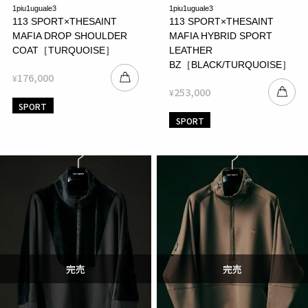
1piu1uguale3
1piu1uguale3
113 SPORT×THESAINT
113 SPORT×THESAINT
MAFIA DROP SHOULDER
MAFIA HYBRID SPORT
COAT［TURQUOISE］
LEATHER
BZ［BLACK/TURQUOISE］
176,000
¥
253,000
¥
SPORT
SPORT