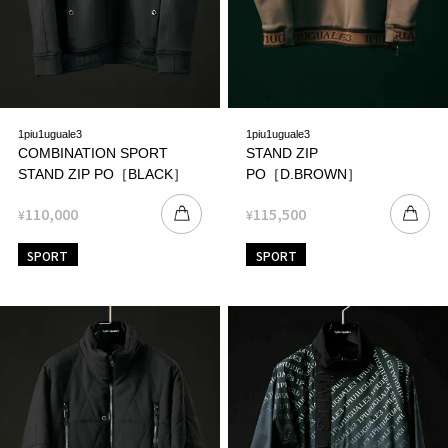
1piu1uguale3
1piu1uguale3
COMBINATION SPORT
STAND ZIP
STAND ZIP PO［BLACK］
PO［D.BROWN］
110,000
115,500
¥
¥
SPORT
SPORT