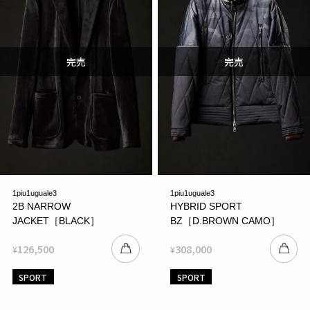
1piu1uguale3
1piu1uguale3
2B NARROW
HYBRID SPORT
JACKET［BLACK］
BZ［D.BROWN CAMO］
126,500
308,000
¥
¥
SPORT
SPORT