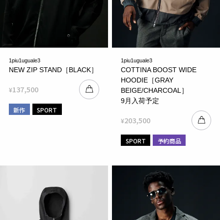
1piu1uguale3
1piu1uguale3
NEW ZIP STAND［BLACK］
COTTINA BOOST WIDE
HOODIE［GRAY
137,500
¥
BEIGE/CHARCOAL］
9月入荷予定
新作
SPORT
203,500
¥
SPORT
予約商品