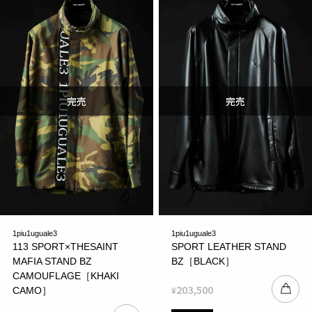
1piu1uguale3
1piu1uguale3
113 SPORT×THESAINT
SPORT LEATHER STAND
MAFIA STAND BZ
BZ［BLACK］
CAMOUFLAGE［KHAKI
203,500
¥
CAMO］