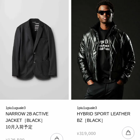
1piu1uguale3
1piu1uguale3
NARROW 2B ACTIVE
HYBRID SPORT LEATHER
JACKET［BLACK］
BZ［BLACK］
10月入荷予定
319,000
¥
126,500
¥