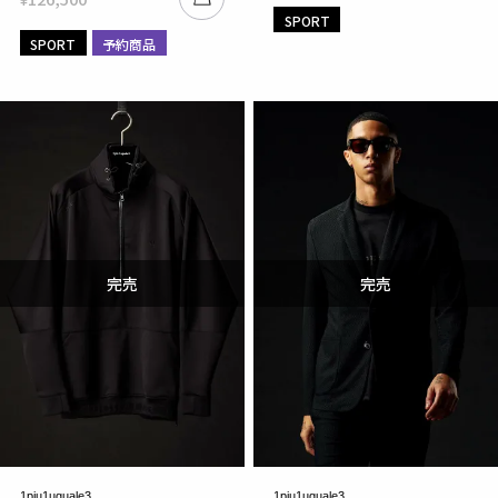
SPORT
SPORT
予約商品
1piu1uguale3
1piu1uguale3