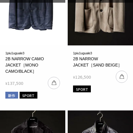
1piu1uguale3
1piu1uguale3
2B NARROW CAMO
2B NARROW
JACKET［MONO
JACKET［SAND BEIGE］
CAMO/BLACK］
126,500
¥
137,500
¥
SPORT
新作
SPORT