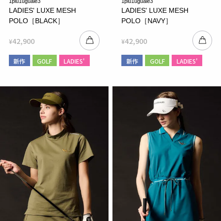
1piu1uguale3
1piu1uguale3
LADIES' LUXE MESH
LADIES' LUXE MESH
POLO［BLACK］
POLO［NAVY］
42,900
42,900
¥
¥
新作
GOLF
LADIES'
新作
GOLF
LADIES'