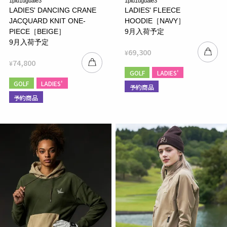
1piu1uguale3
1piu1uguale3
LADIES' DANCING CRANE
LADIES' FLEECE
JACQUARD KNIT ONE-
HOODIE［NAVY］
PIECE［BEIGE］
9月入荷予定
9月入荷予定
69,300
¥
74,800
¥
GOLF
LADIES'
GOLF
LADIES'
予約商品
予約商品