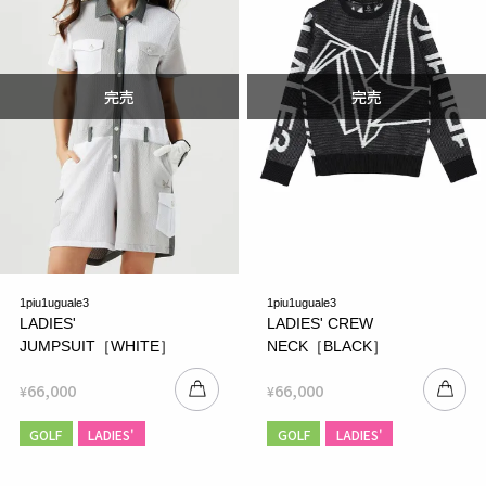
1piu1uguale3
1piu1uguale3
LADIES'
LADIES' CREW
JUMPSUIT［WHITE］
NECK［BLACK］
66,000
66,000
¥
¥
GOLF
LADIES'
GOLF
LADIES'