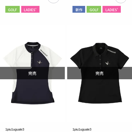
GOLF
LADIES'
新作
GOLF
LADIES'
1piu1uguale3
1piu1uguale3