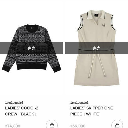
1piu1uguale3
1piu1uguale3
LADIES' COOGI-2
LADIES' SKIPPER ONE
CREW［BLACK］
PIECE［WHITE］
74,800
66,000
¥
¥