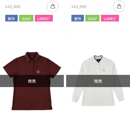
42,900
42,900
¥
¥
新作
GOLF
LADIES'
新作
GOLF
LADIES'