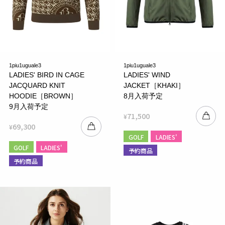
1piu1uguale3
1piu1uguale3
LADIES' BIRD IN CAGE
LADIES' WIND
JACQUARD KNIT
JACKET［KHAKI］
HOODIE［BROWN］
8月入荷予定
9月入荷予定
71,500
¥
69,300
¥
GOLF
LADIES'
GOLF
LADIES'
予約商品
予約商品