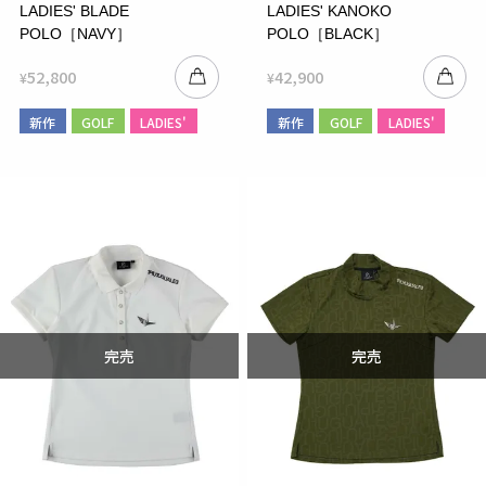
LADIES' BLADE
LADIES' KANOKO
POLO［NAVY］
POLO［BLACK］
52,800
42,900
¥
¥
新作
GOLF
LADIES'
新作
GOLF
LADIES'