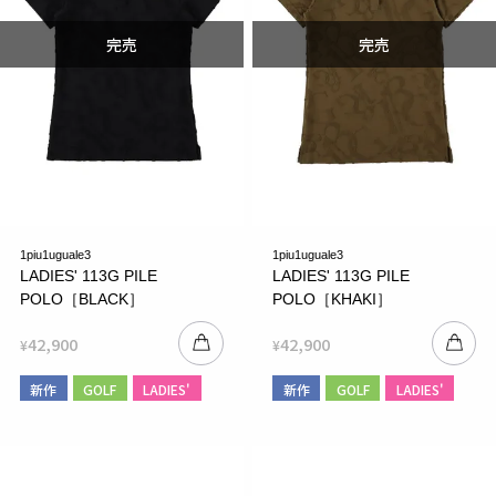
1piu1uguale3
1piu1uguale3
LADIES' 113G PILE
LADIES' 113G PILE
POLO［BLACK］
POLO［KHAKI］
42,900
42,900
¥
¥
新作
GOLF
LADIES'
新作
GOLF
LADIES'