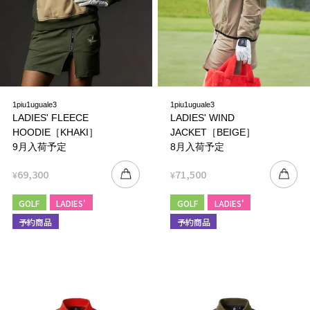
1piu1uguale3
1piu1uguale3
LADIES' FLEECE
LADIES' WIND
HOODIE［KHAKI］
JACKET［BEIGE］
9月入荷予定
8月入荷予定
69,300
71,500
¥
¥
GOLF
LADIES'
GOLF
LADIES'
予約商品
予約商品