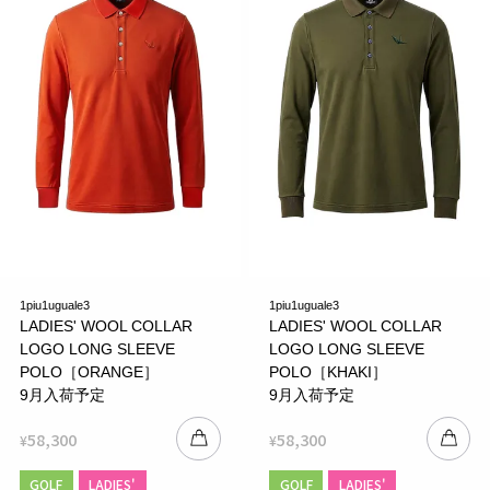
1piu1uguale3
1piu1uguale3
LADIES' WOOL COLLAR
LADIES' WOOL COLLAR
LOGO LONG SLEEVE
LOGO LONG SLEEVE
POLO［ORANGE］
POLO［KHAKI］
9月入荷予定
9月入荷予定
58,300
58,300
¥
¥
GOLF
LADIES'
GOLF
LADIES'