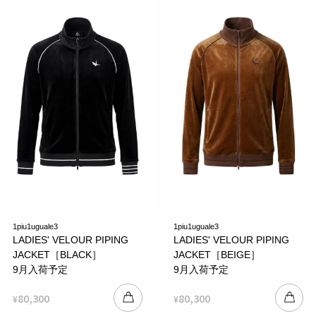
1piu1uguale3
1piu1uguale3
LADIES' VELOUR PIPING
LADIES' VELOUR PIPING
JACKET［BLACK］
JACKET［BEIGE］
9月入荷予定
9月入荷予定
80,300
80,300
¥
¥