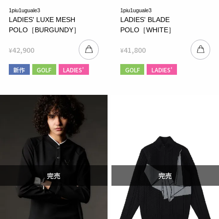
1piu1uguale3
1piu1uguale3
LADIES' LUXE MESH
LADIES' BLADE
POLO［BURGUNDY］
POLO［WHITE］
42,900
41,800
¥
¥
新作
GOLF
LADIES'
GOLF
LADIES'