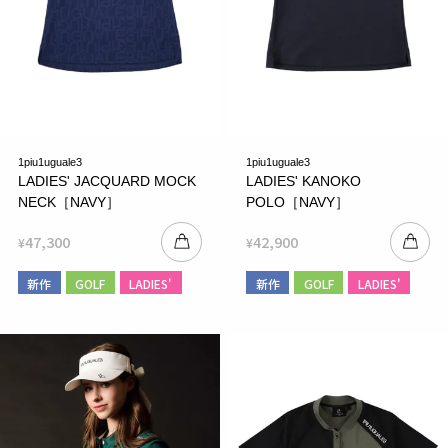
1piu1uguale3
1piu1uguale3
LADIES' JACQUARD MOCK
LADIES' KANOKO
NECK［NAVY］
POLO［NAVY］
47,300
42,900
¥
¥
新作
GOLF
LADIES'
新作
GOLF
LADIES'