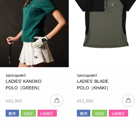
1piu1uguale3
1piu1uguale3
LADIES' KANOKO
LADIES' BLADE
POLO［GREEN］
POLO［KHAKI］
42,900
52,800
¥
¥
新作
GOLF
LADIES'
新作
GOLF
LADIES'