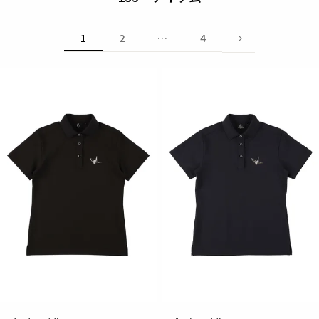
1
2
…
4