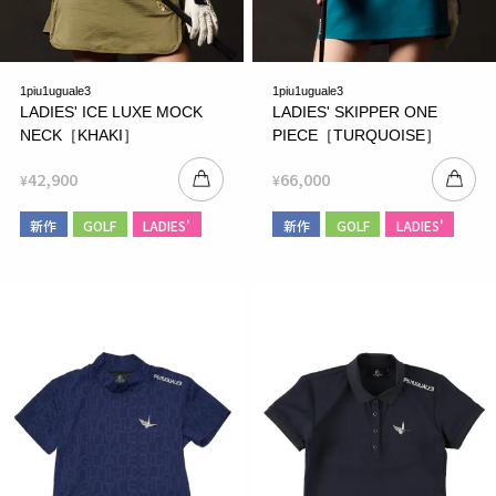
1piu1uguale3
1piu1uguale3
LADIES' ICE LUXE MOCK
LADIES' SKIPPER ONE
NECK［KHAKI］
PIECE［TURQUOISE］
42,900
66,000
¥
¥
新作
GOLF
LADIES'
新作
GOLF
LADIES'