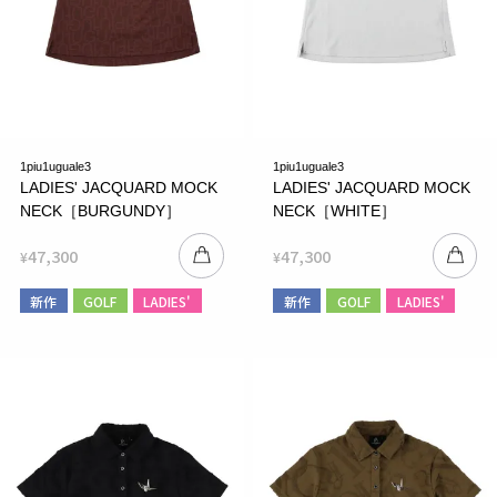
1piu1uguale3
1piu1uguale3
LADIES' JACQUARD MOCK
LADIES' JACQUARD MOCK
NECK［BURGUNDY］
NECK［WHITE］
47,300
47,300
¥
¥
新作
GOLF
LADIES'
新作
GOLF
LADIES'