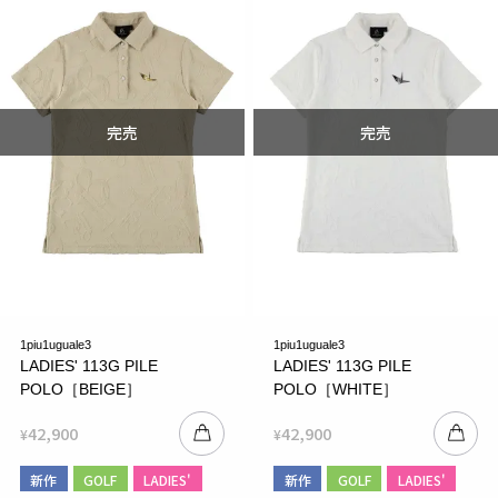
1piu1uguale3
1piu1uguale3
LADIES' 113G PILE
LADIES' 113G PILE
POLO［BEIGE］
POLO［WHITE］
42,900
42,900
¥
¥
新作
GOLF
LADIES'
新作
GOLF
LADIES'