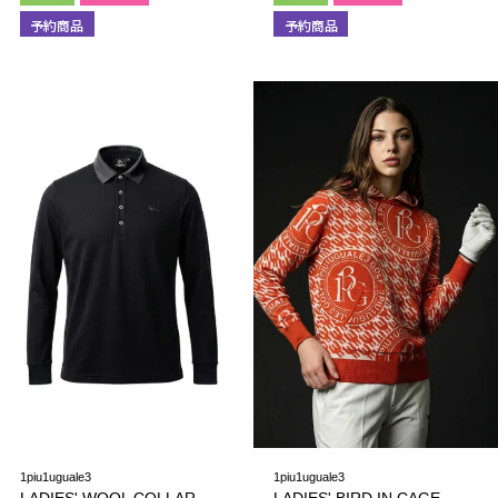
予約商品
予約商品
1piu1uguale3
1piu1uguale3
LADIES' WOOL COLLAR
LADIES' BIRD IN CAGE