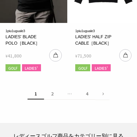
1piu1uguale3
1piu1uguale3
LADIES' BLADE
LADIES' HALF ZIP
POLO［BLACK］
CABLE［BLACK］
41,800
71,500
¥
¥
GOLF
LADIES'
GOLF
LADIES'
1
2
…
4
レディースゴルフ商品をカテゴリー別に見る