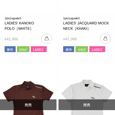
1piu1uguale3
1piu1uguale3
LADIES' KANOKO
LADIES' JACQUARD MOCK
POLO［WHITE］
NECK［KHAKI］
42,900
47,300
¥
¥
新作
GOLF
LADIES'
新作
GOLF
LADIES'