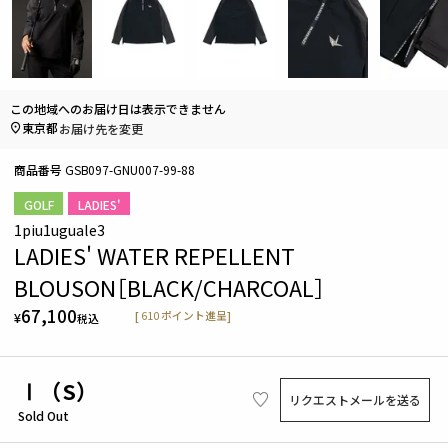
この地域へのお届け日は表示できません
東京都
お届け先を変更
商品番号
GSB097-GNU007-99-88
GOLF
LADIES'
1piu1uguale3
LADIES' WATER REPELLENT
BLOUSON［BLACK/CHARCOAL］
67,100
[
610
ポイント進呈]
¥
税込
Ⅰ（S）
リクエストメールを送る
Sold Out