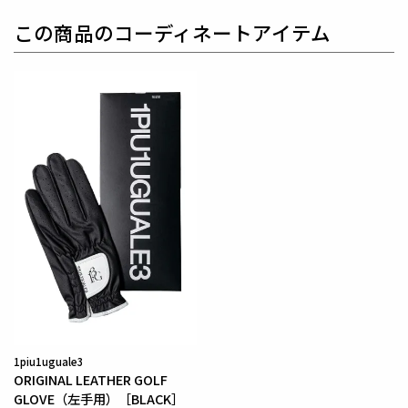
なハイテク素材を採用し、ただ派手な物ではなくテー
この商品のコーディネートアイテム
ラーリングを得意とする
同ブランドならではの立体パ
ターンにより、洗練された高いデザイン性と
最高のフ
ィッティングを兼ね備え着る者全てに高揚感と優越感
をもたらします。
【ワッペンロゴに関するご注意】
本製品に使用しているワッペンロゴ(鶴+113G)は熱圧
着加工にて取り付けを行っておりますが、
上質な生地
を採用している為、素材特有の滑らかさや洗濯環境の
影響により
まれにワッペンが剥がれやすくなる場合が
ございます。
※万が一剥がれが生じた場合は、弊社にて修理対応を
承りますのでお気軽にご連絡ください。
1piu1uguale3
素材
ORIGINAL LEATHER GOLF
表地 : ナイロン88% ポリウレタン12%
GLOVE（左手用）［BLACK］