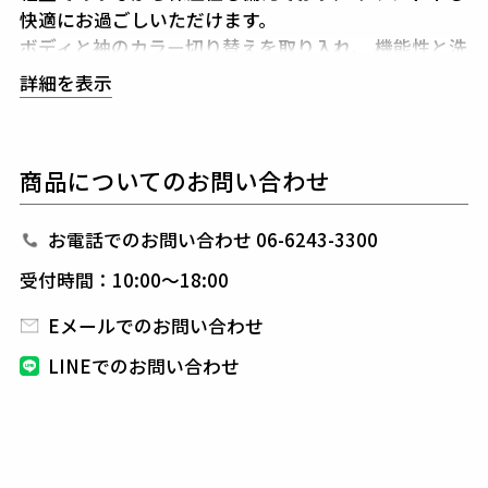
快適にお過ごしいただけます。
ボディと袖のカラー切り替えを取り入れ、
機能性と洗
練を両立させました。
ラグラン仕様の立体的なパター
詳細を表示
ンが動きやすさを確保し、
品格漂うシルエットを描き
ます。
ブルゾンとパンツどちらも
サイドジップを配すことで
商品についてのお問い合わせ
着脱を容易にし、
天候が不安定な日にも対応すること
ができます。
単品でも着用可能ながら、
上下揃える
ことで一層の統一感を演出します。
お電話でのお問い合わせ 06-6243-3300
受付時間：10:00～18:00
1PIU1UGUALE3 GOLF（ウノピゥウノウグァーレト
レ ゴルフ）
Eメールでのお問い合わせ
日本から世界に向けて発信するブランドとして世界中
LINEでのお問い合わせ
の上質な素材を贅沢に使用し、
ラグジュアリーな商品
をリリースし続ける1PIU1UGUALE3。
ハイエンドラ
グジュアリーブランドが提案する、高いデザイン性と
スポーツの機能美を併せ持ち
上質を知る全てのプレイ
ヤーの為のウエアとしてリリースいたします。
革新的