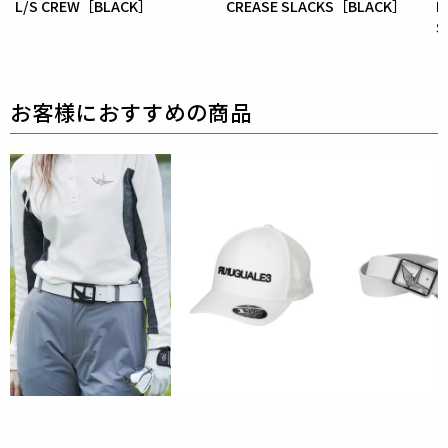
L/S CREW［BLACK］
CREASE SLACKS［BLACK］
D
S