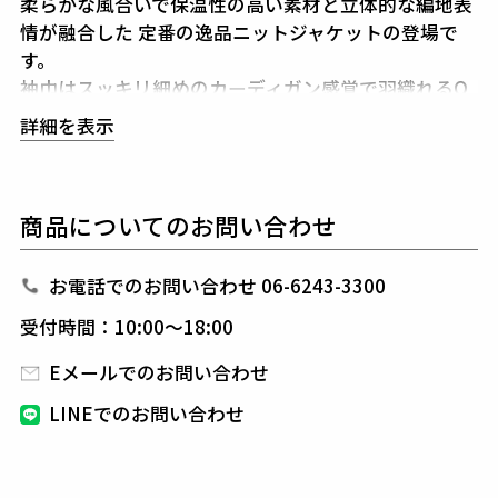
柔らかな風合いで保温性の高い素材と立体的な編地表
情が融合した
定番の逸品ニットジャケットの登場で
す。
袖巾はスッキリ細めのカーディガン感覚で羽織れるO
N・OFF対応のニットJKTです。
詳細を表示
ツイルの一種であるカゼル編みの技法を使用していま
す。
大きな柄の斜め綾柄は凹凸を際立たせて表情豊かに仕
商品についてのお問い合わせ
上げました。
生産国：日本
お電話でのお問い合わせ 06-6243-3300
受付時間：10:00～18:00
素材
Eメールでのお問い合わせ
KOGANE
ウール100%
LINEでのお問い合わせ
高品質と名高い産地であるオーストラリア産メリノ種
の
エクストラファインラムズウール(18.5〜19μｍ)を