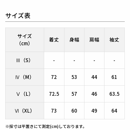
サイズ表
サイズ
着丈
身幅
肩幅
袖丈
（cm）
Ⅲ（S）
-
-
-
-
Ⅳ（M）
72
53
44
61
Ⅴ（L）
72.5
57
46
63.5
Ⅵ（XL）
73
60
49
64
※採寸は平置きにて測定(cm)しております。