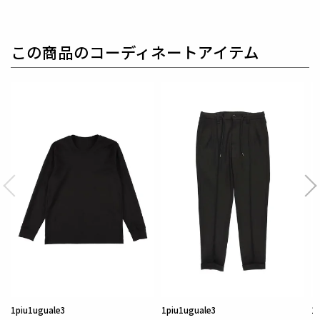
厳選して使用しています。
毛質はとても繊細で軽く柔らかな風合いです。
保温性・保湿性に優れています。
この商品のコーディネートアイテム
1piu1uguale3
1piu1uguale3
1