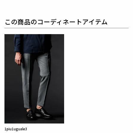
厳選して使用しています。
毛質はとても繊細で軽く柔らかな風合いです。
保温性・保湿性に優れています。
この商品のコーディネートアイテム
1piu1uguale3