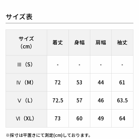
サイズ表
サイズ
着丈
身幅
肩幅
袖丈
（cm）
Ⅲ（S）
-
-
-
-
Ⅳ（M）
72
53
44
61
Ⅴ（L）
72.5
57
46
63.5
Ⅵ（XL）
73
60
49
64
※採寸は平置きにて測定(cm)しております。