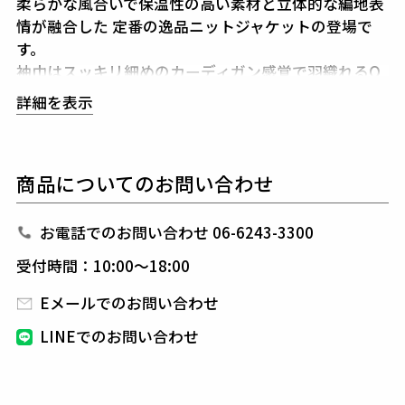
柔らかな風合いで保温性の高い素材と立体的な編地表
情が融合した
定番の逸品ニットジャケットの登場で
す。
袖巾はスッキリ細めのカーディガン感覚で羽織れるO
N・OFF対応のニットJKTです。
詳細を表示
ツイルの一種であるカゼル編みの技法を使用していま
す。
大きな柄の斜め綾柄は凹凸を際立たせて表情豊かに仕
商品についてのお問い合わせ
上げました。
生産国：日本
お電話でのお問い合わせ 06-6243-3300
受付時間：10:00～18:00
素材
Eメールでのお問い合わせ
KOGANE
ウール100%
LINEでのお問い合わせ
高品質と名高い産地であるオーストラリア産メリノ種
の
エクストラファインラムズウール(18.5〜19μｍ)を