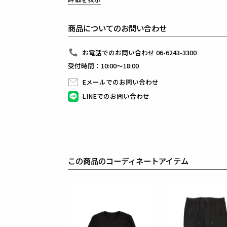
この語源に基づき、フォーマルをカジュアルダウンさ
企画としてデザインしています。
テーパードの美しいシルエットとピンタックを入れた
商品についてのお問い合わせ
フロントのセンタークリースが特徴的で
裾始末はクラシックなダブル仕立て。
ウエストシャーリングリブとドローコードにて
お電話でのお問い合わせ 06-6243-3300
リラックスして着用しても良し、
受付時間：10:00～18:00
ドローコードを内側に落とすことでベルト着用も可能な
前開きはZIPPERフライ、釦は1PIU1UGUALE3
Eメールでのお問い合わせ
生産国：日本
LINEでのお問い合わせ
素材
SOFTINA 2WAY
表地 : ポリエステル63% レーヨン33% ポリウレタン4
一度履いたら病みつき間違いなしの
この商品のコーディネートアイテム
T/R(ポリエステル/レーヨン)2WAYストレッチ素材で
キックバックが大変良く抜群の履き心地です。