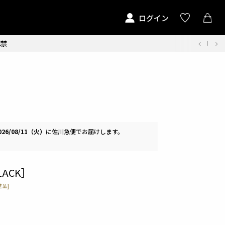
ログイン
解禁
026/08/11（火）
に
佐川急便
でお届けします。
LACK］
呈]