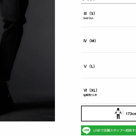
Ⅲ（S）
Sold Out
Ⅳ（M）
Ⅴ（L）
Ⅵ（XL）
在庫残り1点
173cm