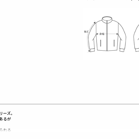
リーズ。
あるが
られる