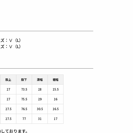
用サイズ：Ⅴ（L）
用サイズ：Ⅴ（L）
股上
股下
渡幅
裾幅
27
73.5
28
15.5
27
75.5
29
16
27.5
76.5
30.5
16.5
27.5
77
31
17
)しております。