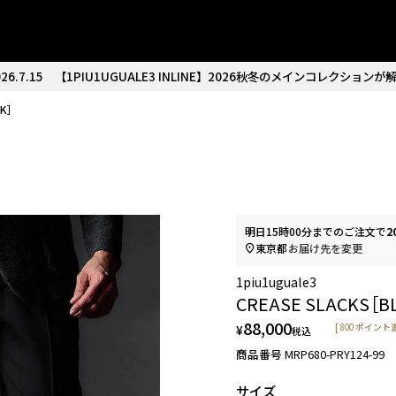
26.7.15
【1PIU1UGUALE3 INLINE】2026秋冬のメインコレクションが
CK］
明日
15時00分
までのご注文で
2
東京都
お届け先を変更
1piu1uguale3
CREASE SLACKS［B
88,000
¥
[
800
ポイント進
税込
商品番号
MRP680-PRY124-99
サイズ