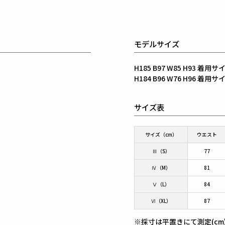
モデルサイズ
H185 B97 W85 H93 着
H184 B96 W76 H96 着
サイズ表
サイズ（cm）
ウエスト
Ⅲ（S）
77
Ⅳ（M）
81
Ⅴ（L）
84
Ⅵ（XL）
87
※採寸は平置きにて測定(cm