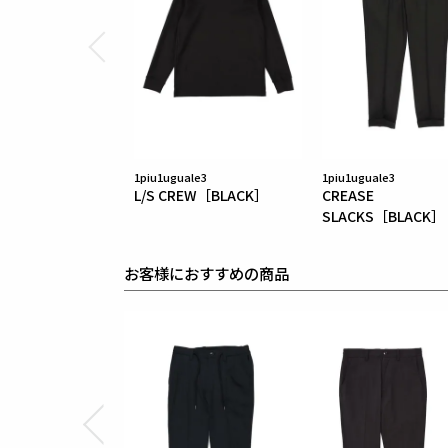
1piu1uguale3
1piu1uguale3
L/S CREW［BLACK］
CREASE
SLACKS［BLACK］