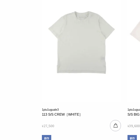
1piu1uguale3
1piu1ugu
113 S/S CREW［WHITE］
S/S B
27,500
39,600
¥
¥
新作
新作