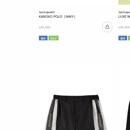
1piu1uguale3
1piu1ugu
KANOKO POLO［NAVY］
LUXE 
44,000
44,000
¥
¥
新作
GOLF
新作