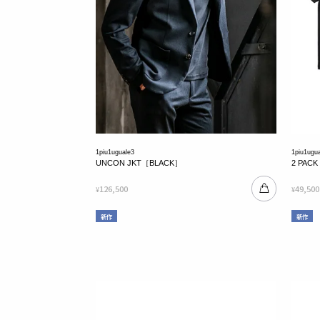
1piu1uguale3
1piu1ugu
UNCON JKT［BLACK］
2 PAC
126,500
49,500
¥
¥
新作
新作