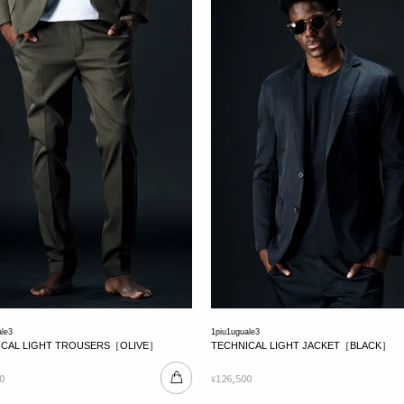
ale3
1piu1uguale3
ICAL LIGHT TROUSERS［OLIVE］
TECHNICAL LIGHT JACKET［BLACK］
0
126,500
¥