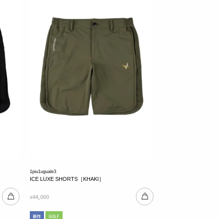
1piu1uguale3
ICE LUXE SHORTS［KHAKI］
44,000
¥
新作
GOLF