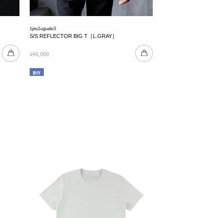
1piu1uguale3
S/S REFLECTOR BIG T［L.GRAY］
44,000
¥
新作