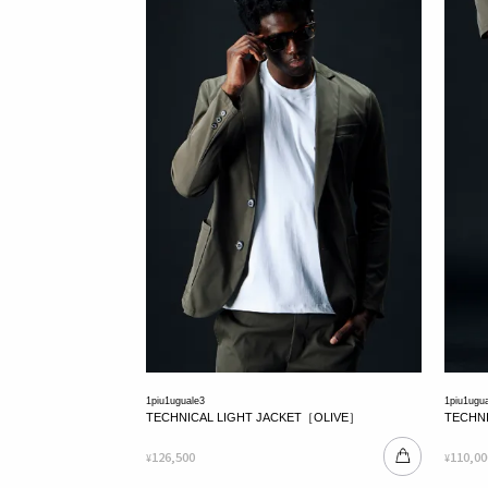
1piu1uguale3
1piu1ugu
TECHNICAL LIGHT JACKET［OLIVE］
TECHN
126,500
110,00
¥
¥