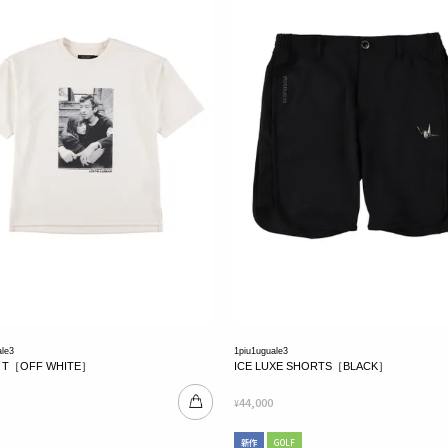
ale3
1piu1uguale3
IG T［OFF WHITE］
ICE LUXE SHORTS［BLACK］
44,000
¥
新作
GOLF