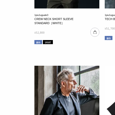
1piu1uguale3
1piu1ugu
CREW NECK SHORT SLEEVE
TECH 
STANDARD［WHITE］
51,700
¥
52,800
¥
新作
新作
SPORT