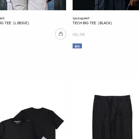
ale3
1piu1uguale3
BIG TEE［L.BEIGE］
TECH BIG TEE［BLACK］
51,700
¥
新作