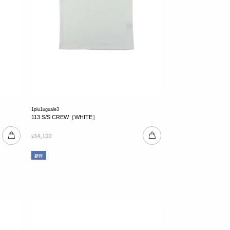
1piu1uguale3
113 S/S CREW［WHITE］
34,100
¥
新作