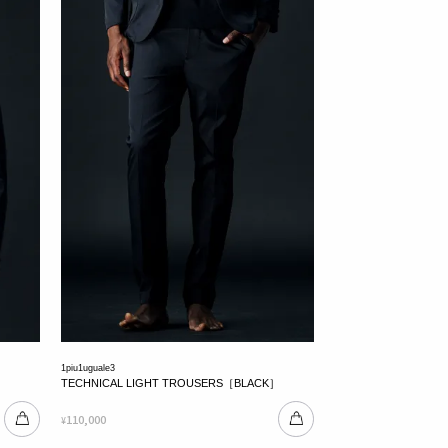
1piu1uguale3
TECHNICAL LIGHT TROUSERS［BLACK］
110,000
¥