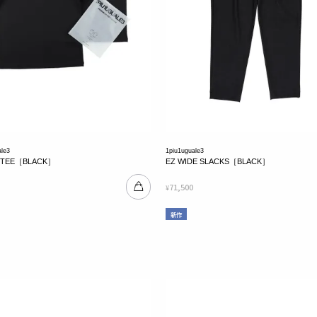
ale3
1piu1uguale3
K TEE［BLACK］
EZ WIDE SLACKS［BLACK］
71,500
¥
新作