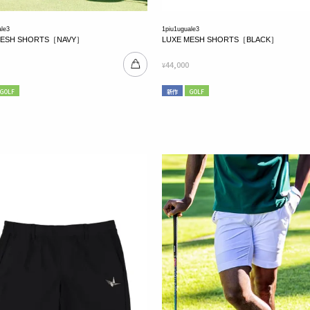
ale3
1piu1uguale3
MESH SHORTS［NAVY］
LUXE MESH SHORTS［BLACK］
44,000
¥
GOLF
新作
GOLF