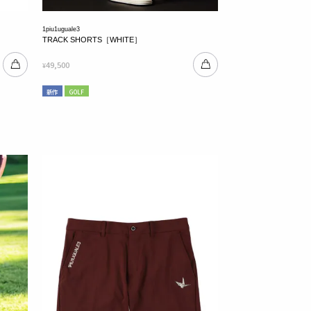
1piu1uguale3
TRACK SHORTS［WHITE］
49,500
¥
新作
GOLF