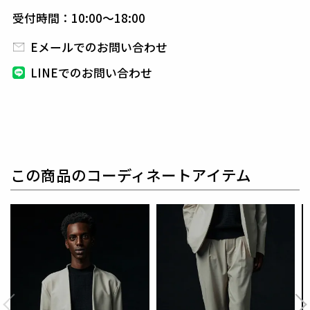
受付時間：10:00～18:00
素材
Eメールでのお問い合わせ
STRETCH CHAMBRAY TRICOT
ナイロン78% ポリエステル12% ポリウレタン10%
LINEでのお問い合わせ
ナイロンを主体にした高密度トリコットで仕立てた、
伸縮性抜群のストレッチ素材。
手で触れた瞬間に“あ、伸びる”と実感できる快適性が
特徴。
適度なハリとクリアな表面感があり、
スマートなシル
エットを保ちながらリラックスした着心地を叶えま
この商品のコーディネートアイテム
す。
ジャケット、イージーパンツなど幅広く対応できる万
能素材です。