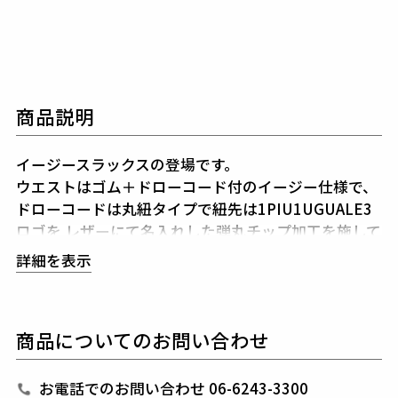
商品説明
イージースラックスの登場です。
ウエストはゴム＋ドローコード付のイージー仕様で、
ドローコードは丸紐タイプで紐先は1PIU1UGUALE3
ロゴを
レザーにて名入れした弾丸チップ加工を施して
います。
詳細を表示
股上はやや深め、1タック入りで膝から裾にかけて
緩
やかなテーパードをかけており、美しいシルエットを
完成させました。
商品についてのお問い合わせ
後ポケットは切替を利用したシームポケットで開閉可
能なコンシールファスナー付きです。
裾の始末もシンプルなシングル仕上げです。
お電話でのお問い合わせ 06-6243-3300