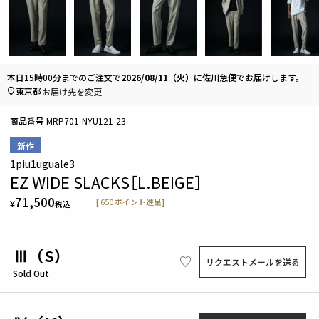
本日
15時00分
までのご注文で
2026/08/11（火）
に
佐川急便
でお届けします。
東京都
お届け先を変更
商品番号
MRP701-NYU121-23
新作
1piu1uguale3
EZ WIDE SLACKS［L.BEIGE］
71,500
[
650
ポイント進呈]
¥
税込
Ⅲ（S）
リクエストメールを送る
Sold Out