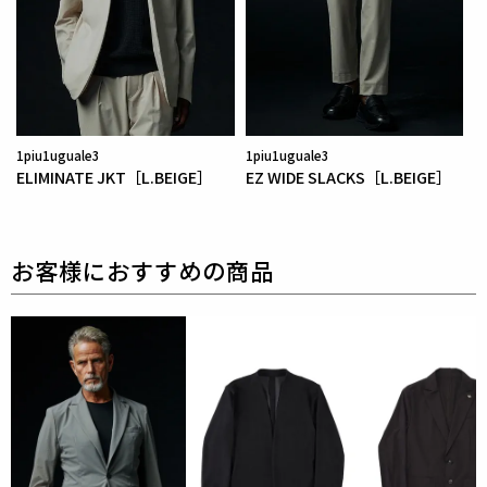
1piu1uguale3
1piu1uguale3
ELIMINATE JKT［L.BEIGE］
EZ WIDE SLACKS［L.BEIGE］