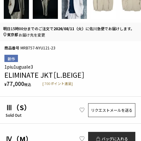
明日
15時00分
までのご注文で
2026/08/11（火）
に
佐川急便
でお届けします。
東京都
お届け先を変更
商品番号
MRB757-NYU121-23
新作
1piu1uguale3
ELIMINATE JKT［L.BEIGE］
77,000
[
700
ポイント進呈]
¥
税込
Ⅲ（S）
リクエストメールを送る
Sold Out
Ⅳ（M）
バッグに入れる