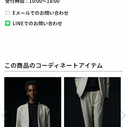
受付時間：10:00～18:00
手で触れた瞬間に“あ、伸びる”と実感できる快適性が
Eメールでのお問い合わせ
特徴。
適度なハリとクリアな表面感があり、
スマートなシル
LINEでのお問い合わせ
エットを保ちながらリラックスした着心地を叶えま
す。
ジャケット、イージーパンツなど幅広く対応できる万
能素材です。
この商品のコーディネートアイテム