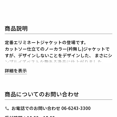
商品説明
定番エリミネートジャケットの登場です。
カットソー仕立てのノーカラー(衿無し)ジャケットで
すが、デザインしないことをデザインした、
まさにシ
ンプルイズベストな趣ある逸品に仕上がりました。
腰ポケットも切替えを利用したシームポケットを採用
詳細を表示
しています。
素材
商品についてのお問い合わせ
STRETCH CHAMBRAY TRICOT
ナイロン78% ポリエステル12% ポリウレタン10%
お電話でのお問い合わせ 06-6243-3300
ナイロンを主体にした高密度トリコットで仕立てた、
伸縮性抜群のストレッチ素材。