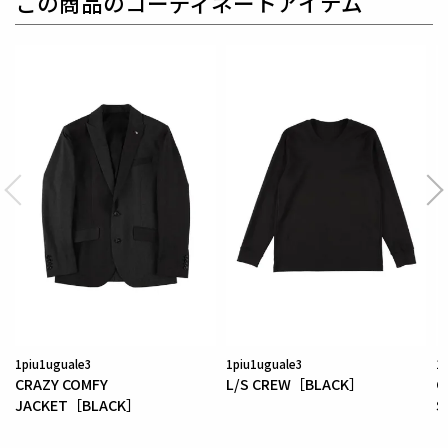
この商品のコーディネートアイテム
別布 : コットン100%
水分を吸収して発熱するソフトサーモの機能性はもち
ろん、
アクリルレーヨン糸のソフトな風合い感も特徴
です。
一見ウールのような見え方をするウールライク綿複合
素材です。
オックスと鹿の子のような異なる織組織をクレイジー
仕様にてコンビ使いしています。
1piu1uguale3
1piu1uguale3
1
CRAZY COMFY
L/S CREW［BLACK］
C
JACKET［BLACK］
S