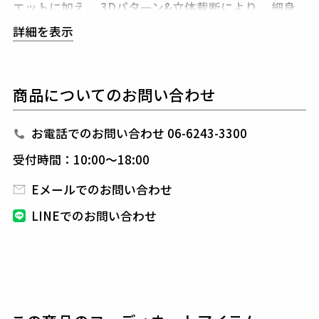
エットに加え、
3Dパターン&立体裁断により、
細身
ながらストレスのない着心地をキープしてくれます。
詳細を表示
また、1piu1uguale3オリジナルの折鶴ピンをラペル
に付属しています。
組下のパンツはテーパードの美し
いシルエットとピンタックを入れた
フロントのセンタ
商品についてのお問い合わせ
ークリースが特徴的で、裾始末はクラシックなダブル
仕立て。
インナーはシャツに限らず、ニットやカットソーと合
お電話でのお問い合わせ 06-6243-3300
わせても品格を保つことができ、
快適性とドレス性を
受付時間：10:00～18:00
兼ね備え、シーンを選ばない万能セットアップに仕上
げています。
Eメールでのお問い合わせ
LINEでのお問い合わせ
生産国：日本
素材
SOFT THERMO STRETCH
表地 : コットン48% ポリエステル37% アクリル8%
レーヨン5% ポリウレタン2%