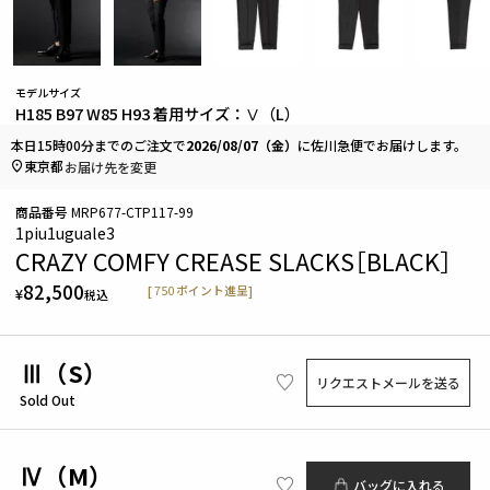
モデルサイズ
H185 B97 W85 H93 着用サイズ：Ⅴ（L）
本日
15時00分
までのご注文で
2026/08/07（金）
に
佐川急便
でお届けします。
東京都
お届け先を変更
商品番号
MRP677-CTP117-99
1piu1uguale3
CRAZY COMFY CREASE SLACKS［BLACK］
82,500
[
750
ポイント進呈]
¥
税込
Ⅲ（S）
リクエストメールを送る
Sold Out
Ⅳ（M）
バッグに入れる