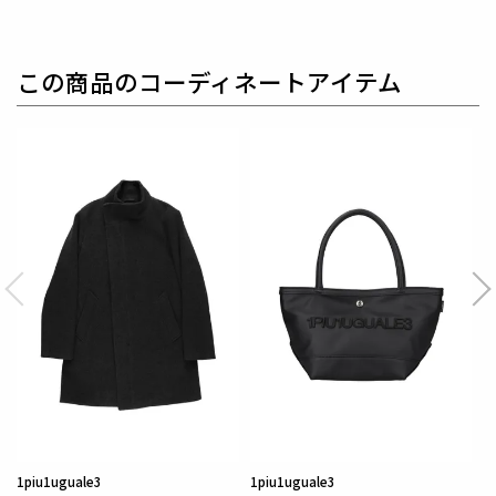
タスマニアウール100%の紡毛糸を綾二重織で製織し
ています。
タスマニアウールは、タスマニア島で採れる希少価値
この商品のコーディネートアイテム
の高いメリノ種で
カシミアにも劣らない柔らかい風合
いが特徴です。
起毛と剪毛を繰り返し行い、パイル仕上げ(立ち毛)に
しています。
見た目の重厚感と二重織による手持ち感が高級感を醸
し出しています。
1piu1uguale3
1piu1uguale3