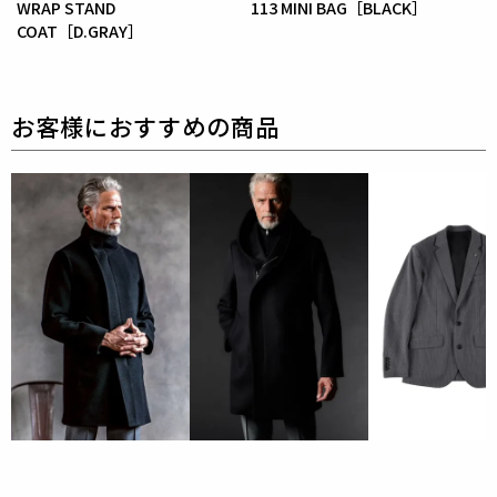
WRAP STAND
113 MINI BAG［BLACK］
COAT［D.GRAY］