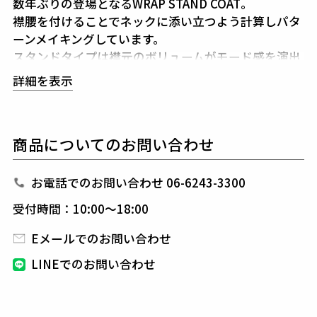
数年ぶりの登場となるWRAP STAND COAT。
襟腰を付けることでネックに添い立つよう計算しパタ
ーンメイキングしています。
スタンドタイプは襟元のボリュームがモード感を演出
します。
詳細を表示
クラシックな仕立てに見られるセンターベント始末と
箱ポケット仕様が
カジュアルな印象を払拭し上品な印
象を与えます。
商品についてのお問い合わせ
付属も抜かりなく、ZIPPERはイタリア・ラッカーニ
社の最高級ラインである
SUPER RACCAGNIを採用。
お電話でのお問い合わせ 06-6243-3300
生産国：日本
受付時間：10:00～18:00
Eメールでのお問い合わせ
素材
WOOL PILE MELTON
LINEでのお問い合わせ
表地 : ウール100%
裏地 : キュプラ100%