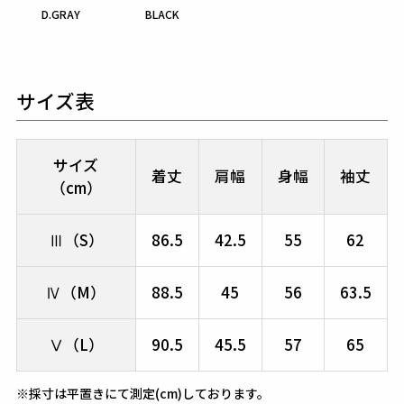
D.GRAY
BLACK
サイズ表
サイズ
着丈
肩幅
身幅
袖丈
（cm）
Ⅲ（S）
86.5
42.5
55
62
Ⅳ（M）
88.5
45
56
63.5
Ⅴ（L）
90.5
45.5
57
65
※採寸は平置きにて測定(cm)しております。