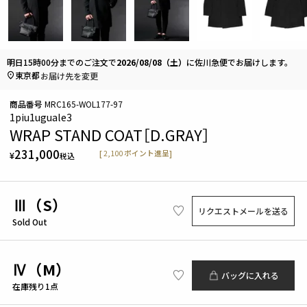
明日
15時00分
までのご注文で
2026/08/08（土）
に
佐川急便
でお届けします。
東京都
お届け先を変更
商品番号
MRC165-WOL177-97
1piu1uguale3
WRAP STAND COAT［D.GRAY］
231,000
[
2,100
ポイント進呈]
¥
税込
Ⅲ（S）
リクエストメールを送る
Sold Out
Ⅳ（M）
バッグに入れる
在庫残り1点