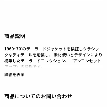
商品説明
1960~70’のテーラードジャケットを検証しクラシッ
クなディテールを踏襲し、
素材使いとデザインにより
構築したテーラードコレクション、「アンコンセット
アップ」の登場です。
113 ORIGINALマニピュレーションにより構築された
詳細を表示
シルエットと着用感は
スーツの製図とは似て非なるも
のとなっています。
シルエットを決めるアームホールの形状・カマのバラ
商品についてのお問い合わせ
ンス全体のゆとり分量すべてを計算、
構築した至高の
シルエットが生み出されています。