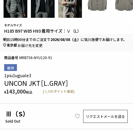
モデルサイズ
H185 B97 W85 H93 着用サイズ：Ⅴ（L）
明日
15時00分
までのご注文で
2026/08/08（土）
に
佐川急便
でお届けします。
東京都
お届け先を変更
商品番号
MRB756-NYU120-91
新作
1piu1uguale3
UNCON JKT［L.GRAY］
143,000
[
1,300
ポイント進呈]
¥
税込
Ⅲ（S）
リクエストメールを送る
Sold Out