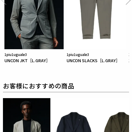
セットアップやカットラインを強調したミニマルデザ
インに最適。
1piu1uguale3
1piu1uguale3
1
UNCON JKT［L.GRAY］
UNCON SLACKS［L.GRAY］
1