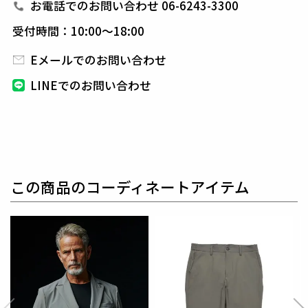
ジャケットは裏地無しの一枚仕立てで清涼感に溢れ、
お電話でのお問い合わせ 06-6243-3300
シャツ感覚で羽織れるシングル2Bを用意しています。
受付時間：10:00～18:00
また、1PIU1UGUALE3オリジナルの折鶴ピンをラペ
ルに付属しています。
Eメールでのお問い合わせ
パンツはリラックス感のあるディテールを採用。
LINEでのお問い合わせ
クラシックな佇まいを崩すこと無くリラックス感を高
めたデザインとなっています。
素材
LIGHT NYLON STRETCH
表地 : ナイロン69% ポリウレタン31%
この商品のコーディネートアイテム
別布 : ポリエステル100%
別布2 : キュプラ100%
世界初の清潔クリーニングリサイクルナイロンを使用
したサステナブル素材。
フリーカット可能な特殊技術により、切れ端のほつれ
を気にせず美しいラインを表現できます。