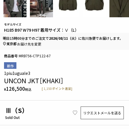
モデルサイズ
H185 B97 W79 H97 着用サイズ：Ⅴ（L）
明日
15時00分
までのご注文で
2026/08/11（火）
に
佐川急便
でお届けします。
東京都
お届け先を変更
商品番号
MRB756-CTP122-67
新作
1piu1uguale3
UNCON JKT［KHAKI］
126,500
[
1,150
ポイント進呈]
¥
税込
Ⅲ（S）
リクエストメールを送る
Sold Out