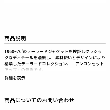
商品説明
1960~70’のテーラードジャケットを検証しクラシッ
クなディテールを踏襲し、
素材使いとデザインにより
構築したテーラードコレクション、「アンコンセット
アップ」の登場です。
113 ORIGINALマニピュレーションにより構築された
詳細を表示
シルエットと着用感は
スーツの製図とは似て非なるも
のとなっています。
シルエットを決めるアームホールの形状・カマのバラ
商品についてのお問い合わせ
ンス全体のゆとり分量すべてを計算、
構築した至高の
シルエットが生み出されています。