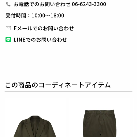
ジャケットは裏地無しの一枚仕立てで清涼感に溢れ、
お電話でのお問い合わせ 06-6243-3300
シャツ感覚で羽織れるシングル2Bを用意しています。
受付時間：10:00～18:00
また、1PIU1UGUALE3オリジナルの折鶴ピンをラペ
ルに付属しています。
Eメールでのお問い合わせ
パンツはリラックス感のあるディテールを採用。
LINEでのお問い合わせ
クラシックな佇まいを崩すこと無くリラックス感を高
めたデザインとなっています。
素材
N HARRISONS
表地 : コットン77% ポリエステル23%
この商品のコーディネートアイテム
別布 : ポリエステル100%
別布2 : キュプラ100%
織物のサッカー生地をジャージ素材で表現しました。
綿とポリエステルを交編することにより、凹凸のある
組織を作っています。
織物では表現できない2WAYストレッチをこの素材は
表現できます。