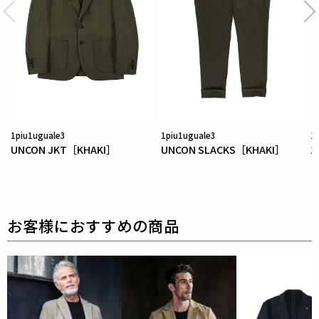
薄地ですが、カットソーアイテムはもちろん、
ジャケ
ットやボトム等のアイテムも作れるハリ、腰のある素
材です。
耐洗濯性のある素材です。
1piu1uguale3
1piu1uguale3
1
UNCON JKT［KHAKI］
UNCON SLACKS［KHAKI］
1