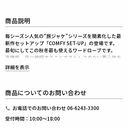
商品説明
毎シーズン人気の”旅ジャケ”シリーズを簡素化した最
新作セットアップ「COMFY SET-UP」の登場です。
最旬にしてこの秋冬最も使えるワードローブです。
高機能、且つ伸縮することでストレスのない着心地を
堪能できるセットアップです。
詳細を表示
今期はノッチドラペルのシングルブレストジャケット
の腰ポケットをフラップ付きにアップデートしていま
す。
商品についてのお問い合わせ
1PIU1UGUALE3が得意とするシャープで美しいシル
エットに加え、
高機能ストレッチ素材と3Dパターン
＆立体裁断により
細身ながらストレスのない着心地を
お電話でのお問い合わせ 06-6243-3300
キープしてくれます。
受付時間：10:00～18:00
また、1piu1uguale3オリジナルの折鶴ピンをラペル