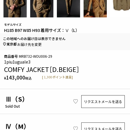
モデルサイズ
H185 B97 W85 H93 着用サイズ：Ⅴ（L）
この地域へのお届け日は表示できません
東京都
お届け先を変更
商品番号
MRB732-WOU006-29
1piu1uguale3
COMFY JACKET［D.BEIGE］
143,000
[
1,300
ポイント進呈]
¥
税込
Ⅲ（S）
リクエストメールを送る
Sold Out
Ⅳ（M）
リクエストメールを送る