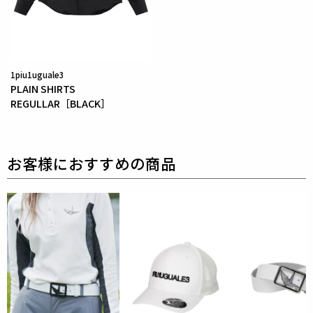
す。
ポリエステル部分には20%のRENUリサイクルポリエ
ステルを仕様しております。
ウールのドレス感とストレッチの快適さを実感できる
1piu1uguale3
素材です。
PLAIN SHIRTS
REGULLAR［BLACK］