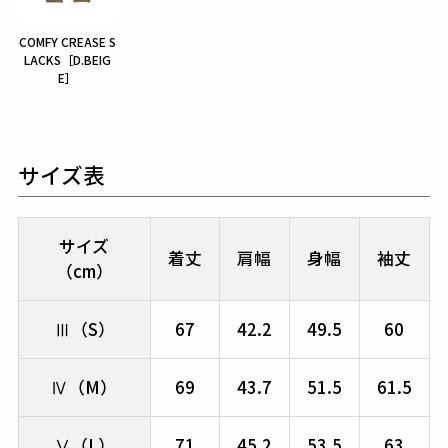
COMFY CREASE S
LACKS［D.BEIG
E］
サイズ表
サイズ
着丈
肩幅
身幅
袖丈
（cm）
Ⅲ（S）
67
42.2
49.5
60
Ⅳ（M）
69
43.7
51.5
61.5
Ⅴ（L）
71
45.2
53.5
63