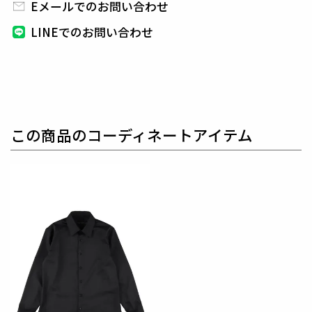
に付属しています。
Eメールでのお問い合わせ
組下のパンツはテーパードの美しいシルエットと
ピ
LINEでのお問い合わせ
ンタックを入れたフロントのセンタークリースが特徴
的で、
裾始末はクラシックなダブル仕立て。
インナーはシャツに限らず、ニットやカットソーと合
わせても品格を保つことができ、
快適性とドレス性を
兼ね備えシーンを選ばない万能セットアップに仕上げ
ています。
この商品のコーディネートアイテム
生産国：日本
素材
T/W HIGH POWER
表地 : ウール50% ポリエステル45% ポリウレタン5%
裏地 : キュプラ100%
袖裏 : ポリエステル100%
ウールポリエステルのタテ・ヨコに伸度のある素材で