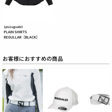
す。
ポリエステル部分には20%のRENUリサイクルポリエ
ステルを仕様しております。
ウールのドレス感とストレッチの快適さを実感できる
1piu1uguale3
素材です。
PLAIN SHIRTS
REGULLAR［BLACK］