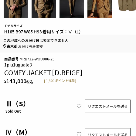
モデルサイズ
H185 B97 W85 H93 着用サイズ：Ⅴ（L）
この地域へのお届け日は表示できません
東京都
お届け先を変更
商品番号
MRB732-WOU006-29
1piu1uguale3
COMFY JACKET［D.BEIGE］
143,000
[
1,300
ポイント進呈]
¥
税込
Ⅲ（S）
リクエストメールを送る
Sold Out
Ⅳ（M）
リクエストメールを送る