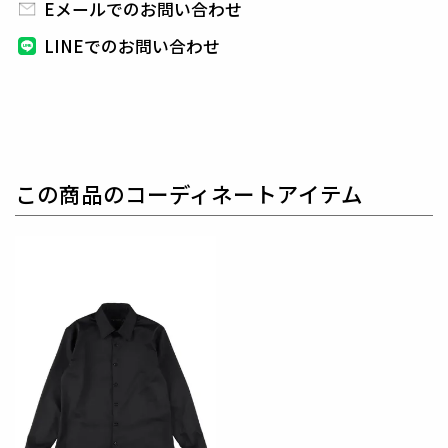
に付属しています。
Eメールでのお問い合わせ
組下のパンツはテーパードの美しいシルエットと
ピ
LINEでのお問い合わせ
ンタックを入れたフロントのセンタークリースが特徴
的で、
裾始末はクラシックなダブル仕立て。
インナーはシャツに限らず、ニットやカットソーと合
わせても品格を保つことができ、
快適性とドレス性を
兼ね備えシーンを選ばない万能セットアップに仕上げ
ています。
この商品のコーディネートアイテム
生産国：日本
素材
T/W HIGH POWER
表地 : ウール50% ポリエステル45% ポリウレタン5%
裏地 : キュプラ100%
袖裏 : ポリエステル100%
ウールポリエステルのタテ・ヨコに伸度のある素材で