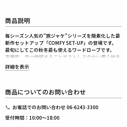
商品説明
毎シーズン人気の”旅ジャケ”シリーズを簡素化した最
新作セットアップ「COMFY SET-UP」の登場です。
最旬にしてこの秋冬最も使えるワードローブです。
高機能、且つ伸縮することでストレスのない着心地を
堪能できるセットアップです。
詳細を表示
今期はノッチドラペルのシングルブレストジャケット
の腰ポケットをフラップ付きにアップデートしていま
す。
商品についてのお問い合わせ
1PIU1UGUALE3が得意とするシャープで美しいシル
エットに加え、
高機能ストレッチ素材と3Dパターン
＆立体裁断により
細身ながらストレスのない着心地を
お電話でのお問い合わせ 06-6243-3300
キープしてくれます。
受付時間：10:00～18:00
また、1piu1uguale3オリジナルの折鶴ピンをラペル