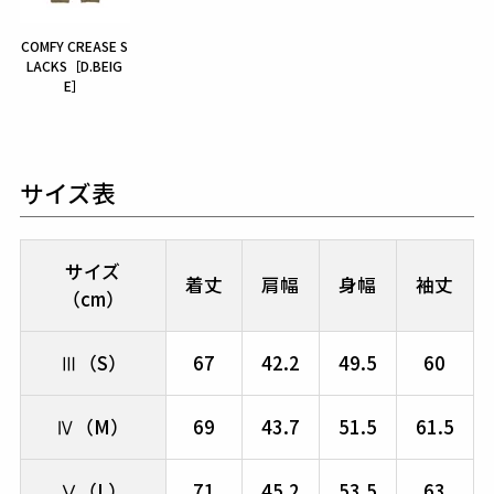
COMFY CREASE S
LACKS［D.BEIG
E］
サイズ表
サイズ
着丈
肩幅
身幅
袖丈
（cm）
Ⅲ（S）
67
42.2
49.5
60
Ⅳ（M）
69
43.7
51.5
61.5
Ⅴ（L）
71
45.2
53.5
63