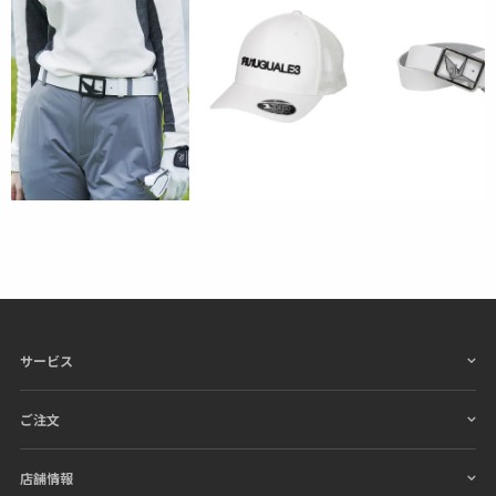
える素材感に仕上げた
ジャージ(編物)素材です。
防シ
ワ、速乾などの機能も付いています。
サービス
ご注文
店舗情報