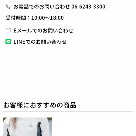
の折鶴ピンをラペルに付属しています。
組下のパンツ
お電話でのお問い合わせ 06-6243-3300
はテーパードの美しいシルエットとピンタックを入れ
受付時間：10:00～18:00
た
フロントのセンタークリースが特徴的で、裾始末は
クラシックなダブル仕立て。
Eメールでのお問い合わせ
インナーはシャツに限らず、ニットやカットソーと合
LINEでのお問い合わせ
わせても品格を保つことができ、
快適性とドレス性を
兼ね備えシーンを選ばない万能セットアップに仕上げ
ています。
素材
HIGH TENSION TRICOT
outer : nylon 88% polyurethane 12%
lining : cupra 100%
sleeve lining : polyester 100%
ハイテンションストレッチのナイロントリコットで
す。
キックバック性の強いストレッチ感と布帛調に見