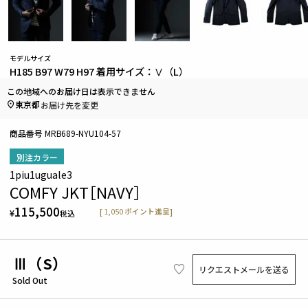
モデルサイズ
H185 B97 W79 H97 着用サイズ：Ⅴ（L）
この地域へのお届け日は表示できません
東京都
お届け先を変更
商品番号
MRB689-NYU104-57
別注カラー
1piu1uguale3
COMFY JKT［NAVY］
115,500
[
1,050
ポイント進呈]
¥
税込
Ⅲ（S）
リクエストメールを送る
Sold Out