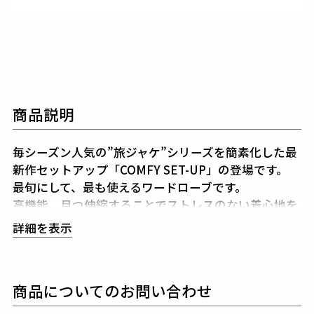
商品説明
毎シーズン人気の”旅ジャケ”シリーズを簡素化した最
新作セットアップ「COMFY SET-UP」の登場です。
最旬にして、最も使えるワードローブです。
高機能、且つ伸縮することでストレスのない着心地を
堪能できるセットアップです。
詳細を表示
1PIU1UGUALE3が得意とするシャープで美しいシル
エットに加え高機能ストレッチ素材と
3Dパターン＆
商品についてのお問い合わせ
立体裁断により細身ながらストレスのない着心地をキ
ープしてくれます。
また、1piu1uguale3オリジナル