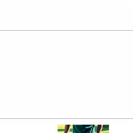
ルエットに加え高機能ストレッチ素材と
ない着心地をキープしてくれます。
ルに付属しています。
タックを入れた
ラシックなダブル仕立て。
わせても品格を保つことができ、
ットアップに仕上げています。
。
素材感に仕上げた