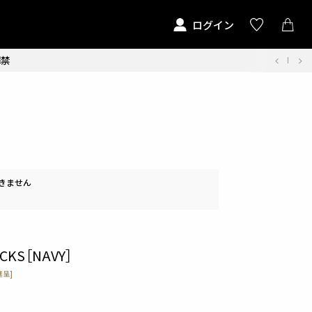
ログイン
解禁
きません
ACKS［NAVY］
呈]