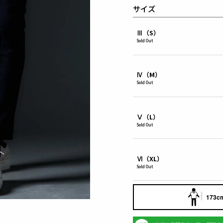
サイズ
Ⅲ（S）
Sold Out
Ⅳ（M）
Sold Out
Ⅴ（L）
Sold Out
Ⅵ（XL）
Sold Out
173cm