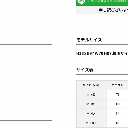
申し訳ございま
モデルサイズ
H185 B97 W79 H97 着
サイズ表
サイズ（cm）
ウエスト
Ⅲ（S）
76
Ⅳ（M）
80
Ⅴ（L）
84
Ⅵ（XL）
88