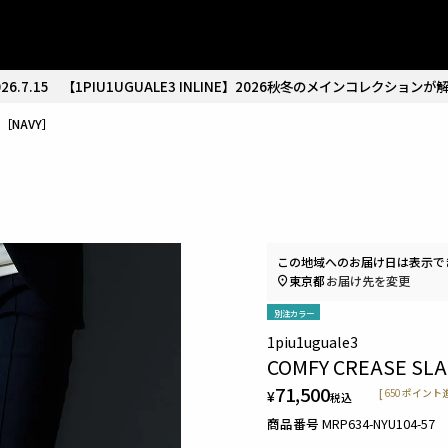
26.7.15
【1PIU1UGUALE3 INLINE】2026秋冬のメインコレクションが
KS［NAVY］
この地域へのお届け日は表示で
東京都
お届け先を変更
別注カラー
1piu1uguale3
COMFY CREASE SL
71,500
¥
[
650
ポイント進
税込
商品番号
MRP634-NYU104-57