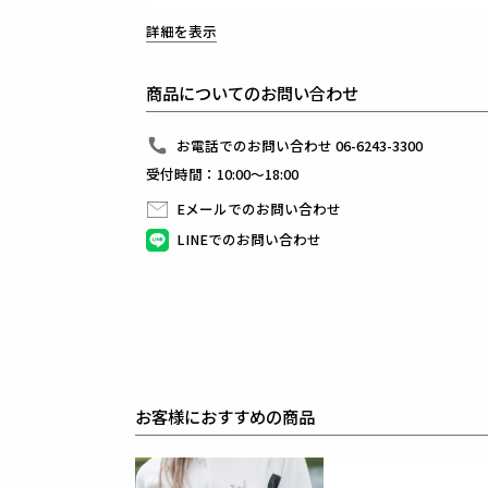
1PIU1UGUALE3が得意とするシャープで美しいシ
詳細を表示
3Dパターン＆立体裁断により細身ながらストレスの
また、1piu1uguale3オリジナルの折鶴ピンをラペ
組下のパンツはテーパードの美しいシルエットとピン
商品についてのお問い合わせ
フロントのセンタークリースが特徴的で、裾始末はク
インナーはシャツに限らず、ニットやカットソーと合
快適性とドレス性を兼ね備えシーンを選ばない万能セ
お電話でのお問い合わせ 06-6243-3300
受付時間：10:00～18:00
素材
HIGH TENSION TRICOT
Eメールでのお問い合わせ
outer : nylon 88% polyurethane 12%
LINEでのお問い合わせ
other : cotton 100%
ハイテンションストレッチのナイロントリコットです
キックバック性の強いストレッチ感と布帛調に見える
ジャージ(編物)素材です。
防シワ、速乾などの機能も付いています。