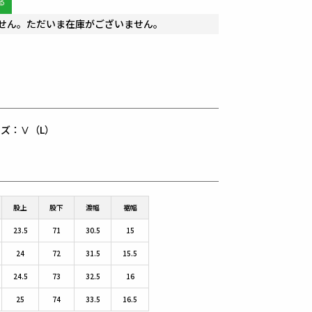
せん。ただいま在庫がございません。
用サイズ：Ⅴ（L）
股上
股下
渡幅
裾幅
23.5
71
30.5
15
24
72
31.5
15.5
24.5
73
32.5
16
25
74
33.5
16.5