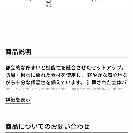
商品説明
都会的な佇まいと機能性を融合させたセットアップ。
防風・撥水に優れた素材を使用し、
軽やかな着心地な
がら十分な保温性を備えています。
計算された立体パ
ターンはスイングを妨げず、
自然な動作を叶えます。
同系色の切替によるクレイジーパターンは、
遊び心を
詳細を表示
品良く表現。
大胆ながらも落ち着いた配色で、
着こ
なしに立体感を与えます。
個性を際立たせながらも調和の取れたデザインが、
上
商品についてのお問い合わせ
下で合わせることで一層の完成度を誇ります。