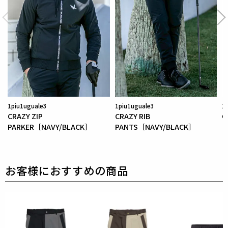
を採用している為、素材特有の滑らかさや洗濯環境の
影響により
まれにワッペンが剥がれやすくなる場合が
ございます。
※万が一剥がれが生じた場合は、弊社にて修理対応を
承りますのでお気軽にご連絡ください。
素材
表地 : ナイロン85% ポリウレタン15%
1piu1uguale3
1piu1uguale3
1
中綿 : ポリエステル100%
CRAZY ZIP
CRAZY RIB
C
PARKER［NAVY/BLACK］
PANTS［NAVY/BLACK］