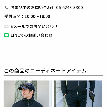
1PIU1UGUALE3 GOLF（ウノピゥウノウグァーレト
お電話でのお問い合わせ 06-6243-3300
レ ゴルフ）
受付時間：10:00～18:00
日本から世界に向けて発信するブランドとして世界中
の上質な素材を贅沢に使用し、
ラグジュアリーな商品
Eメールでのお問い合わせ
をリリースし続ける1PIU1UGUALE3。
ハイエンドラ
LINEでのお問い合わせ
グジュアリーブランドが提案する、高いデザイン性と
スポーツの機能美を併せ持ち
上質を知る全てのプレイ
ヤーの為のウエアとしてリリースいたします。
革新的
なハイテク素材を採用し、ただ派手な物ではなくテー
ラーリングを得意とする
同ブランドならではの立体パ
ターンにより、洗練された高いデザイン性と
最高のフ
この商品のコーディネートアイテム
ィッティングを兼ね備え着る者全てに高揚感と優越感
をもたらします。
【ワッペンロゴに関するご注意】
本製品に使用しているワッペンロゴ(鶴+113G)は熱圧
着加工にて取り付けを行っておりますが、
上質な生地