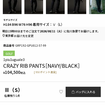
モデルサイズ
H184 B96 W76 H96 着用サイズ：Ⅴ（L）
明日
15時00分
までのご注文で
2026/08/11（火）
に
佐川急便
でお届けします。
東京都
お届け先を変更
商品番号
GRP192-GPU012-57-99
GOLF
1piu1uguale3
CRAZY RIB PANTS［NAVY/BLACK］
104,500
[
950
ポイント進呈]
¥
税込
Ⅲ（S）
バッグに入れる
在庫残り1点