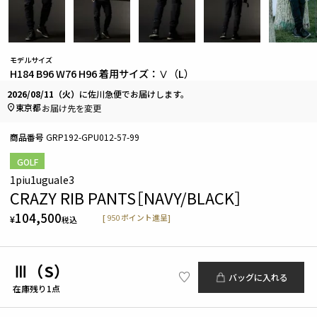
モデルサイズ
H184 B96 W76 H96 着用サイズ：Ⅴ（L）
2026/08/11（火）
に
佐川急便
でお届けします。
東京都
お届け先を変更
商品番号
GRP192-GPU012-57-99
GOLF
1piu1uguale3
CRAZY RIB PANTS［NAVY/BLACK］
104,500
[
950
ポイント進呈]
¥
税込
Ⅲ（S）
バッグに入れる
在庫残り1点