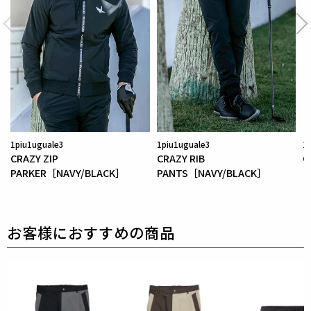
を採用している為、素材特有の滑らかさや洗濯環境の
影響により
まれにワッペンが剥がれやすくなる場合が
ございます。
※万が一剥がれが生じた場合は、弊社にて修理対応を
承りますのでお気軽にご連絡ください。
素材
表地 : ナイロン85% ポリウレタン15%
1piu1uguale3
1piu1uguale3
1
中綿 : ポリエステル100%
CRAZY ZIP
CRAZY RIB
C
PARKER［NAVY/BLACK］
PANTS［NAVY/BLACK］