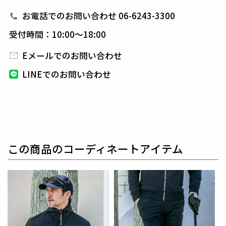
1PIU1UGUALE3 GOLF（ウノピゥウノウグァーレト
お電話でのお問い合わせ 06-6243-3300
レ ゴルフ）
受付時間：10:00～18:00
日本から世界に向けて発信するブランドとして世界中
の上質な素材を贅沢に使用し、
ラグジュアリーな商品
Eメールでのお問い合わせ
をリリースし続ける1PIU1UGUALE3。
ハイエンドラ
LINEでのお問い合わせ
グジュアリーブランドが提案する、高いデザイン性と
スポーツの機能美を併せ持ち
上質を知る全てのプレイ
ヤーの為のウエアとしてリリースいたします。
革新的
なハイテク素材を採用し、ただ派手な物ではなくテー
ラーリングを得意とする
同ブランドならではの立体パ
ターンにより、洗練された高いデザイン性と
最高のフ
この商品のコーディネートアイテム
ィッティングを兼ね備え着る者全てに高揚感と優越感
をもたらします。
【ワッペンロゴに関するご注意】
本製品に使用しているワッペンロゴ(鶴+113G)は熱圧
着加工にて取り付けを行っておりますが、
上質な生地