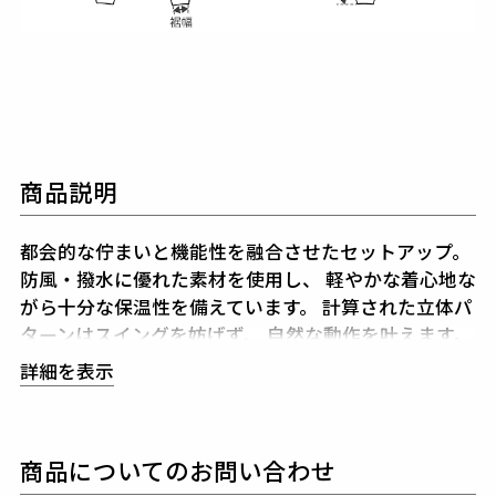
商品説明
都会的な佇まいと機能性を融合させたセットアップ。
防風・撥水に優れた素材を使用し、
軽やかな着心地な
がら十分な保温性を備えています。
計算された立体パ
ターンはスイングを妨げず、
自然な動作を叶えます。
同系色の切替によるクレイジーパターンは、
遊び心を
詳細を表示
品良く表現。
大胆ながらも落ち着いた配色で、
着こ
なしに立体感を与えます。
個性を際立たせながらも調和の取れたデザインが、
上
商品についてのお問い合わせ
下で合わせることで一層の完成度を誇ります。