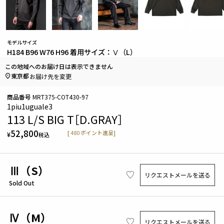
モデルサイズ
H184 B96 W76 H96 着用サイズ：Ⅴ（L）
この地域へのお届け日は表示できません
東京都
お届け先を変更
商品番号
MRT375-COT430-97
1piu1uguale3
113 L/S BIG T［D.GRAY］
52,800
[
480
ポイント進呈]
¥
税込
Ⅲ（S）
リクエストメールを送る
Sold Out
Ⅳ（M）
リクエストメールを送る