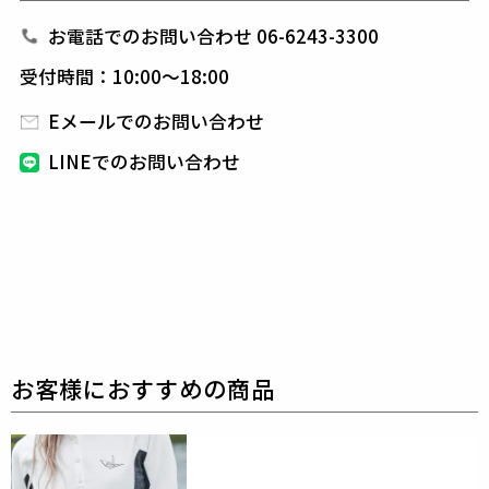
60/2 LONG STAPLE COTTON
お電話でのお問い合わせ 06-6243-3300
コットン100%
厳選された超長綿を使用し、引き揃えながら丁寧に編
受付時間：10:00～18:00
まれた60/2天竺素材です。
自然な光沢と高級感溢れ
Eメールでのお問い合わせ
るハリ感は今までのどの素材よりも上質です。
また、
原料だけではなく加工工程でも極限まで毛羽をそぎ落
LINEでのお問い合わせ
とし
目面を整えて自然で強い発色を生み出しているの
が特徴です。
UV機能も兼ね備えています。