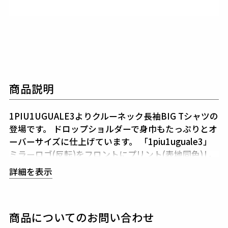
商品説明
1PIU1UGUALE3よりクルーネック長袖BIG Tシャツの
登場です。
ドロップショルダーで身巾もたっぷりとオ
ーバーサイズに仕上げています。
「1piu1uguale3」
ミラーロゴ(反転)をフロントにプリント(表地同色)し
ています。
詳細を表示
生産国：日本
商品についてのお問い合わせ
素材