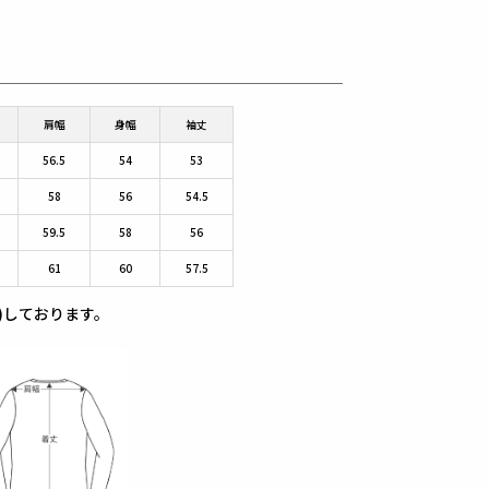
肩幅
身幅
袖丈
56.5
54
53
58
56
54.5
59.5
58
56
61
60
57.5
)しております。