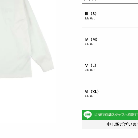
Ⅲ（S）
Sold Out
Ⅳ（M）
Sold Out
Ⅴ（L）
Sold Out
Ⅵ（XL）
Sold Out
申し訳ございま