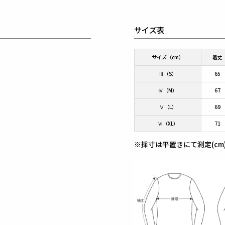
サイズ表
サイズ（cm）
着丈
Ⅲ（S）
65
Ⅳ（M）
67
Ⅴ（L）
69
Ⅵ（XL）
71
※採寸は平置きにて測定(cm