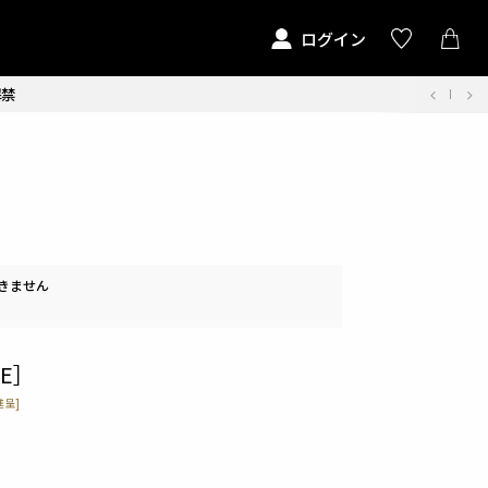
ログイン
解禁
きません
TE］
呈]