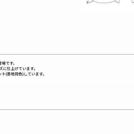
の登場です。
ズに仕上げています。
リント(表地同色)しています。
れた60/2天竺素材です。
よりも上質です。
そぎ落とし