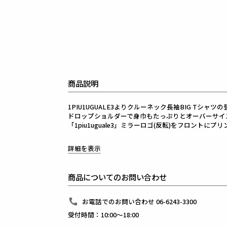
商品説明
1PIU1UGUALE3よりクルーネック長袖BIG Tシャツ
ドロップショルダーで身巾もたっぷりとオーバーサイ
「1piu1uguale3」ミラーロゴ(反転)をフロントにプ
生産国：日本
詳細を表示
素材
60/2 LONG STAPLE COTTON
商品についてのお問い合わせ
コットン100%
お電話でのお問い合わせ 06-6243-3300
厳選された超長綿を使用し、引き揃えながら丁寧に編ま
自然な光沢と高級感溢れるハリ感は今までのどの素材
受付時間：10:00～18:00
また、原料だけではなく加工工程でも極限まで毛羽を