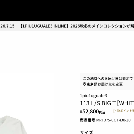
26.7.15
【1PIU1UGUALE3 INLINE】2026秋冬のメインコレクションが
この地域へのお届け日は表示で
東京都
お届け先を変更
1piu1uguale3
113 L/S BIG T［WHI
52,800
¥
[
480
ポイント進
税込
商品番号
MRT375-COT430-10
サイズ