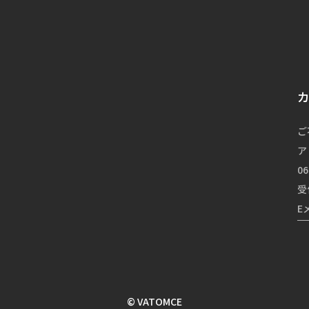
ご
ア
06
受
E
© VATOMCE