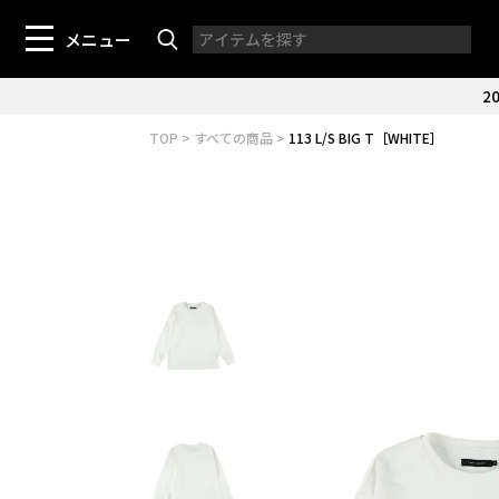
メニュー
20
TOP
すべての商品
113 L/S BIG T［WHITE］