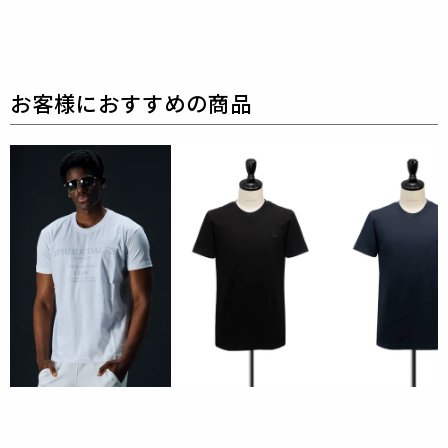
LECTEUR PREMIUM COTTON
表地 : コットン100%
リブ : コットン100%
最高品質の天然繊維（綿100%）であり、
肌に優し
く、とてもソフトな仕上がりの素材。
希少性の高いコットン、その柔らかな綿糸を特別な生
地に仕立てました。
空気を多く含むことで綿糸特有の膨らみと、高級感の
ある風合いが特長です。
天然素材の持つナチュラルな表情と、こなれ感を併せ
持った生地は、
高い吸水性と通気性にも優れているた
め、オールシーズン快適に着用できます。