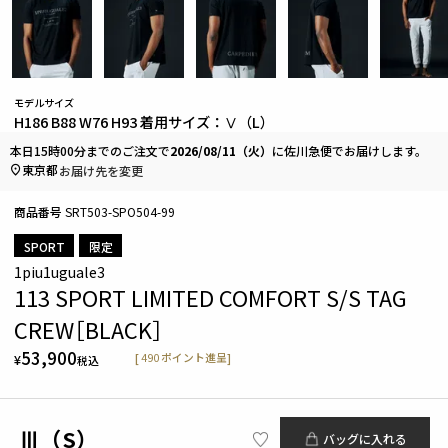
モデルサイズ
H186 B88 W76 H93 着用サイズ：Ⅴ（L）
本日
15時00分
までのご注文で
2026/08/11（火）
に
佐川急便
でお届けします。
東京都
お届け先を変更
商品番号
SRT503-SPO504-99
SPORT
限定
1piu1uguale3
113 SPORT LIMITED COMFORT S/S TAG
CREW［BLACK］
53,900
[
490
ポイント進呈]
¥
税込
Ⅲ（S）
バッグに入れる