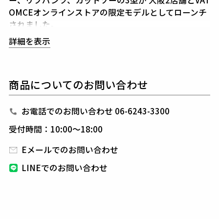
OMCEオンラインストアの限定モデルとしてローンチ
されました。
1PIU1UGUALE3 SPORTラインから「RELUX FIT CR
詳細を表示
EW」ボディパターンを採用。
以前のタイトシルエットではなく、身幅・ウエスト・
背中のサイズと、
ピッチを見直し、昨今のトレンドを
商品についてのお問い合わせ
意識した程よくゆとりを持たせたシルエットです。
フロントには本モデルの為の「1PIU1UGUALE3 SPO
RT CONFORT」を、
腰には「CARPE DIEM」ロゴを
お電話でのお問い合わせ 06-6243-3300
プリントしました。
受付時間：10:00～18:00
背中のネックライン下部にはブランドタグを縫い付
け、
サイドにはピスネームを挟み込みました。
Eメールでのお問い合わせ
襟にはボディと同糸で編み立てたリブを採用し、統一
LINEでのお問い合わせ
感のある仕上がりで、
綿素材特有のナチュラルな質感
と上質さを存分に感じられます。
素材