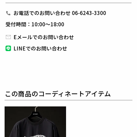
スポーツウェアの常識を塗り替えるラグジュアリーコ
レクション。
お電話でのお問い合わせ 06-6243-3300
ノン・パディングで形成されたジャケットは縫製のつ
受付時間：10:00～18:00
なぎ目を手作業で行い、
芯地を入れず着用時の美しさ
を強調。
Eメールでのお問い合わせ
背中から裾にかけてナチュラルに降りる直線のシルエ
LINEでのお問い合わせ
ットが特徴。
アームにゆとりを持たせノンストレスの着心地を実
現。
ポケット口には折り鶴の刺繍を配置。
ラペルはナロータイプにマイナーチェンジされ、
より
スタイリッシュなデザインとして生まれ変わりまし
この商品のコーディネートアイテム
た。
素材
CLASSIC SPORT KNIT
表地 : ポリエステル95% ポリウレタン5%