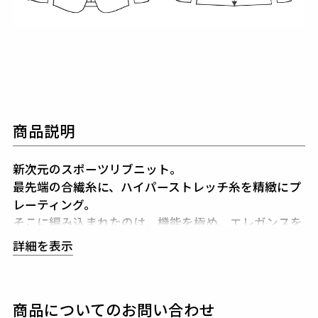
商品説明
新次元のスポーツリブニット。
最先端の合繊糸に、ハイパーストレッチ糸を精緻にプ
レーティング。
そこに編み込まれたのは、機能を極め、エレガンスを
宿した超高級リブニット素材。
詳細を表示
豊かな光沢、極上の肌触り、そして驚異のキックバッ
ク性能。
“美”と“動”をひとつにするこのリブニットは、
しなや
商品についてのお問い合わせ
かに身体に寄り添いながら、どこまでも伸縮自在。