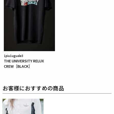
1piu1uguale3
THE UNIVERSITY RELUX
CREW［BLACK］