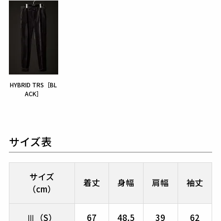
HYBRID TRS［BL
ACK］
サイズ表
サイズ
着丈
身幅
肩幅
袖丈
（cm）
Ⅲ（S）
67
48.5
39
62