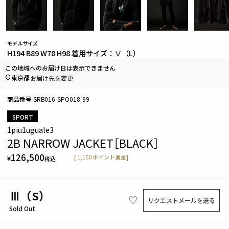
モデルサイズ
H194 B89 W78 H98 着用サイズ：Ⅴ（L）
この地域へのお届け日は表示できません
東京都
お届け先を変更
商品番号
SRB016-SPO018-99
SPORT
1piu1uguale3
2B NARROW JACKET［BLACK］
126,500
[
1,150
ポイント進呈]
¥
税込
Ⅲ（S）
リクエストメールを送る
Sold Out