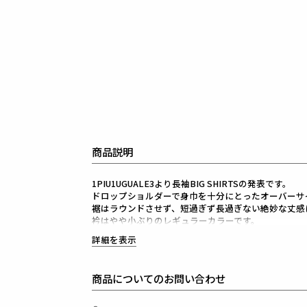
商品説明
1PIU1UGUALE3より長袖BIG SHIRTSの発表です。
ドロップショルダーで身巾を十分にとったオーバーサ
裾はラウンドさせず、短過ぎず長過ぎない絶妙な丈感
衿はやや小ぶりのレギュラーカラーです。
背ヨーク部分に1PIU1UGUALE3小文字ロゴを同色
詳細を表示
釦はロゴ入り本水牛釦を採用しています。
生産国：日本
商品についてのお問い合わせ
素材