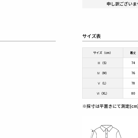
申し訳ございま
サイズ表
サイズ（cm）
着丈
Ⅲ（S）
74
Ⅳ（M）
76
Ⅴ（L）
78
Ⅵ（XL）
80
※採寸は平置きにて測定(cm