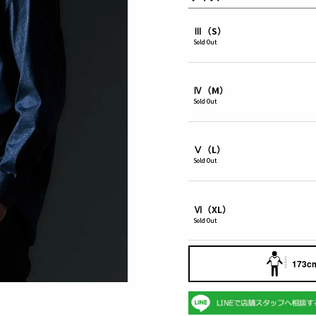
Ⅲ（S）
Sold Out
Ⅳ（M）
Sold Out
Ⅴ（L）
Sold Out
Ⅵ（XL）
Sold Out
173cm