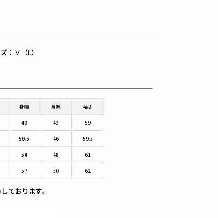
用サイズ：Ⅴ（L）
身幅
肩幅
袖丈
49
43
59
50.5
46
59.5
54
48
61
57
50
62
)しております。