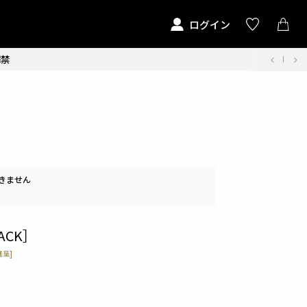
ログイン
解禁
きません
ACK］
呈]