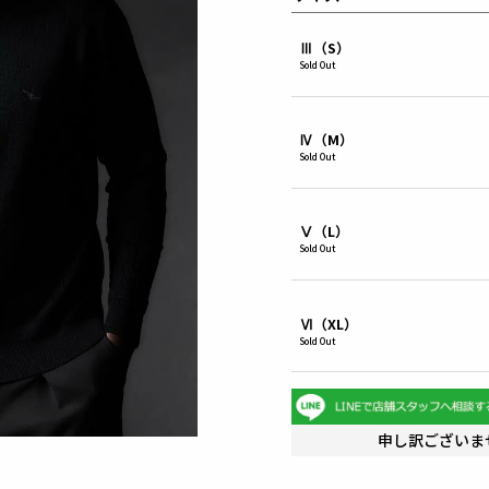
Ⅲ（S）
Sold Out
Ⅳ（M）
Sold Out
Ⅴ（L）
Sold Out
Ⅵ（XL）
Sold Out
申し訳ございま