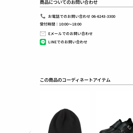
商品についてのお問い合わせ
今期はプルオーバーのタートルネックではなく
前開きZIPPER仕様をご提案します。
真冬のインナーとして最適な逸品です。
お電話でのお問い合わせ 06-6243-3300
受付時間：10:00～18:00
生産国：日本
Eメールでのお問い合わせ
素材
LINEでのお問い合わせ
CASHFEEL
ウール100%
オーストラリアウールの中でもトップレベルの繊細な19.
エクストラファインメリノウールを原料として
よりソフトで滑らかな風合いを演出するウール100%
その紡績方法にはイタリアの老舗紡績(ゼニア)の技術
この商品のコーディネートアイテム
糸に負荷がかからない絶妙な加減で紡績・バソラン加
糸の膨らみをキープしています。
それゆえ防縮ウールであってもふっくらとした風合い
嵩高性に秀でた素材となっています。
ウール本来の優しいタッチで着心地よくお召しいただ