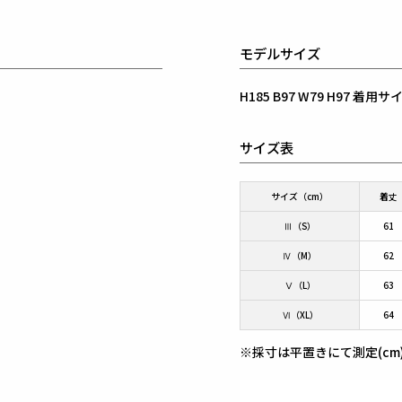
モデルサイズ
H185 B97 W79 H97 着
サイズ表
サイズ（cm）
着丈
Ⅲ（S）
61
Ⅳ（M）
62
Ⅴ（L）
63
Ⅵ（XL）
64
※採寸は平置きにて測定(cm