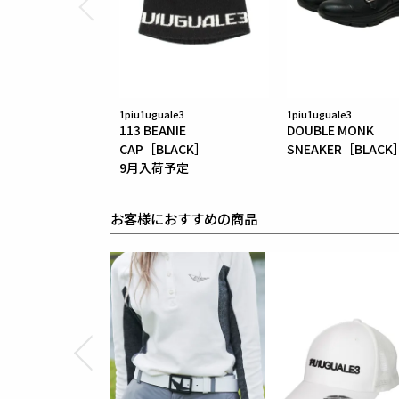
1piu1uguale3
1piu1uguale3
113 BEANIE
DOUBLE MONK
CAP［BLACK］
SNEAKER［BLACK
9月入荷予定