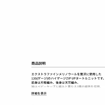
商品説明
エクストラファインメリノウールを贅沢に使用した
12G(ゲージ)のハイゲージZIP UPタートルニットです
前身は片畦編み、後身は天竺編み、
袖はベビーケーブル編みと異なる3種の編地を採用。
ブランドのアイコンである「折鶴」を
詳細を表示
左胸に同色で立体的に刺繍しています。
また、袖口、裾のリブ上に矢振り柄を入れることで
飽きの来ないシンプルなデザインの中にもアクセント