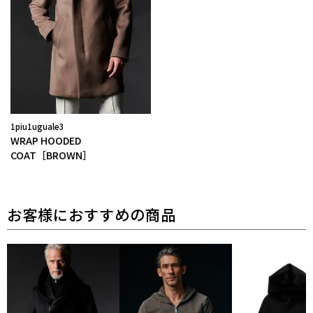
1piu1uguale3
WRAP HOODED
COAT［BROWN］