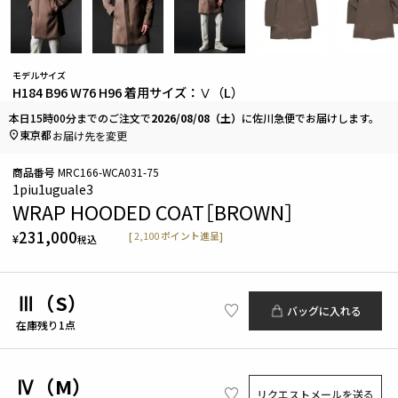
モデルサイズ
H184 B96 W76 H96 着用サイズ：Ⅴ（L）
本日
15時00分
までのご注文で
2026/08/08（土）
に
佐川急便
でお届けします。
東京都
お届け先を変更
商品番号
MRC166-WCA031-75
1piu1uguale3
WRAP HOODED COAT［BROWN］
231,000
[
2,100
ポイント進呈]
¥
税込
Ⅲ（S）
バッグに入れる
在庫残り1点
Ⅳ（M）
リクエストメールを送る