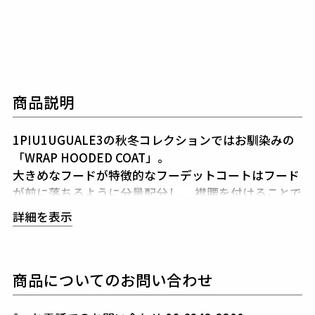
商品説明
1PIU1UGUALE3の秋冬コレクションではお馴染みの
「WRAP HOODED COAT」。
大きめなフードが特徴的なフーデットコートはフード
が前に落ちるように分量配分し、
襟腰を付けることで
ネックに添い立つよう計算しパターンメイキングして
詳細を表示
います。
クラシックな仕立てに見られるセンターベント始末と
箱ポケット仕様が
カジュアルな印象を払拭し上品な印
商品についてのお問い合わせ
象を与えます。
付属も抜かりなく、ZIPPERはイタリア・ラッカーニ