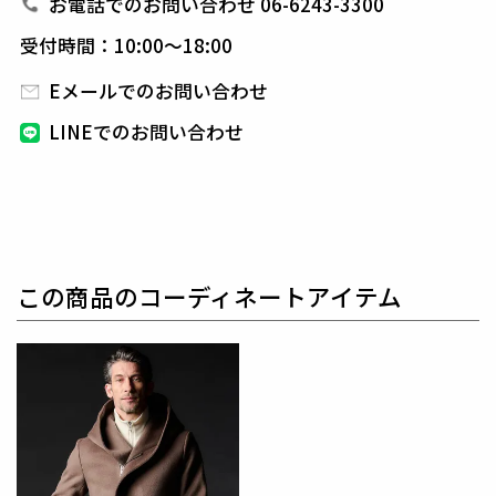
社の最高級ラインである
SUPER RACCAGNIを採用。
お電話でのお問い合わせ 06-6243-3300
受付時間：10:00～18:00
生産国：日本
Eメールでのお問い合わせ
素材
LINEでのお問い合わせ
W/CA DOUBLE BEAVER
表地 : ウール90% カシミア10%
裏地 : キュプラ100%
ピュアウールとカシミヤだけを使用したカシミヤ混リ
バー素材です。
この商品のコーディネートアイテム
ウール本来の温かさと美しい光沢、滑らかな風合いの
良さが充分に感じられます。
ウール素材の決め手となる起毛はクラシックなアザミ
起毛を使い、
織りはカシミヤの膨らみを生かす低速の
ションヘル織機を使い
素材の良さを引き出していま
す。