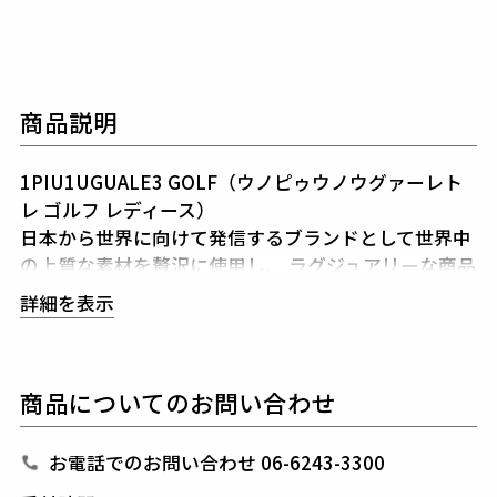
商品説明
1PIU1UGUALE3 GOLF（ウノピゥウノウグァーレト
レ ゴルフ レディース）
日本から世界に向けて発信するブランドとして世界中
の上質な素材を贅沢に使用し、
ラグジュアリーな商品
をリリースし続ける1PIU1UGUALE3。
ハイエンドラ
詳細を表示
グジュアリーブランドが提案する、高いデザイン性と
スポーツの機能美を併せ持ち
上質を知る全てのプレイ
ヤーの為のウェアとしてリリースいたします。
革新的
商品についてのお問い合わせ
なハイテク素材を採用し、ただ派手な物ではなくテー
ラーリングを得意とする
同ブランドならではの立体パ
ターンにより、洗練された高いデザイン性と
最高のフ
お電話でのお問い合わせ 06-6243-3300
ィッティングを兼ね備え着る者全てに高揚感と優越感