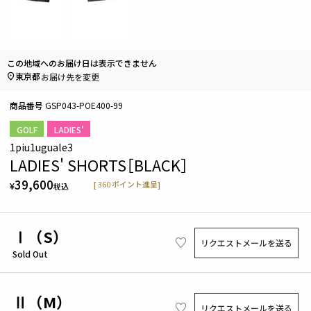
この地域へのお届け日は表示できません
東京都
お届け先を変更
商品番号
GSP043-POE400-99
GOLF
LADIES'
1piu1uguale3
LADIES' SHORTS［BLACK］
39,600
[
360
ポイント進呈]
¥
税込
Ⅰ（S）
リクエストメールを送る
Sold Out
Ⅱ（M）
リクエストメールを送る