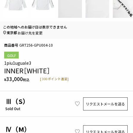
この地域へのお届け日は表示できません
東京都
お届け先を変更
商品番号
GRT256-GPU004-10
GOLF
1piu1uguale3
INNER［WHITE］
33,000
[
300
ポイント進呈]
¥
税込
Ⅲ（S）
リクエストメールを送る
Sold Out
Ⅳ（M）
リクエストメールを送る