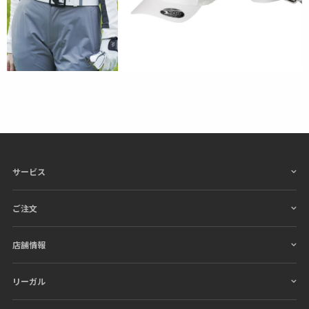
表地 : ナイロン88% ポリウレタン12%
別布 : ポリエステル82% ポリウレタン18%
サービス
ご注文
店舗情報
リーガル