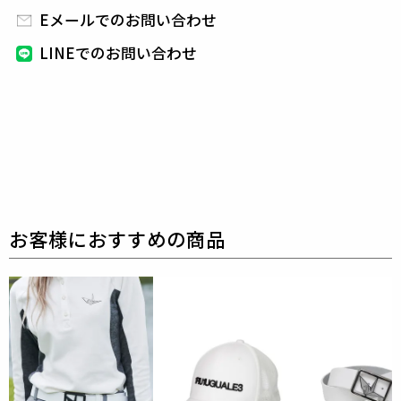
どんなスタイルにも合わせやすいデザインです。
Eメールでのお問い合わせ
LINEでのお問い合わせ
1PIU1UGUALE3 GOLF（ウノピゥウノウグァーレト
レ ゴルフ）
日本から世界に向けて発信するブランドとして世界中
の上質な素材を贅沢に使用し、
ラグジュアリーな商品
をリリースし続ける1PIU1UGUALE3。
ハイエンドラ
グジュアリーブランドが提案する、高いデザイン性と
スポーツの機能美を併せ持ち
上質を知る全てのプレイ
ヤーの為のウェアとしてリリースいたします。
革新的
なハイテク素材を採用し、ただ派手な物ではなくテー
ラーリングを得意とする
同ブランドならではの立体パ
ターンにより、洗練された高いデザイン性と
最高のフ
ィッティングを兼ね備え着る者全てに高揚感と優越感
をもたらします。
素材