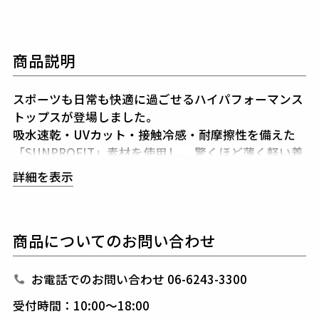
商品説明
スポーツも日常も快適に過ごせるハイパフォーマンス
トップスが登場しました。
吸水速乾・UVカット・接触冷感・耐摩擦性を備えた
「SUNPROFIT」素材を使用し、
驚くほど薄く軽い着
心地と抜群のストレッチ性を実現。
動きやすさと快適
詳細を表示
さが求められるゴルフやアウトドアシーンに最適で
す。
汗をかいてもすぐに乾き、UVカット機能で強い日差し
商品についてのお問い合わせ
から肌を守ります。
さらに接触冷感素材で、触れるた
びにひんやりとした涼しさを感じられ、
暑い日でも快
適に過ごせます。
お電話でのお問い合わせ 06-6243-3300
カラーは、洗練されたホワイト、スタイリッシュなブ
受付時間：10:00～18:00
ラックの2色展開。