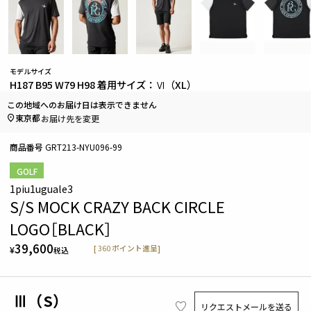
モデルサイズ
H187 B95 W79 H98 着用サイズ：Ⅵ（XL）
この地域へのお届け日は表示できません
東京都
お届け先を変更
商品番号
GRT213-NYU096-99
GOLF
1piu1uguale3
S/S MOCK CRAZY BACK CIRCLE
LOGO［BLACK］
39,600
[
360
ポイント進呈]
¥
税込
Ⅲ（S）
リクエストメールを送る