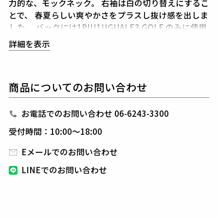
力的な、モックネック。
右袖は白の切り替えにするこ
とで、
春夏らしい爽やかさをプラスし抜け感を出しま
した。
バックには1PIU1UGUALE3 GOLF のみに使用
される
オリジナルサークルロゴを配し、存在感のある
詳細を表示
仕上がり。
角度や光度によって見え方の変わるオーロ
ラのような、
輝きのあるロゴがグリーンにも映えま
す。
胸にはシリコン素材のワッペンで、ブランドアイ
商品についてのお問い合わせ
コンの折鶴を配しました。
シンプルながらも、各所に
ギミックを効かせたモックネックです。
お電話でのお問い合わせ 06-6243-3300
1PIU1UGUALE3 GOLF（ウノピゥウノウグァーレト
受付時間：10:00～18:00
レ ゴルフ）
日本から世界に向けて発信するブランドとして世界中
Eメールでのお問い合わせ
の上質な素材を贅沢に使用し、
ラグジュアリーな商品
LINEでのお問い合わせ
をリリースし続ける1PIU1UGUALE3。
ハイエンドラ
グジュアリーブランドが提案する、高いデザイン性と
スポーツの機能美を併せ持ち
上質を知る全てのプレイ
ヤーの為のウエアとしてリリースいたします。
革新的