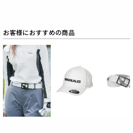
なハイテク素材を採用し、ただ派手な物ではなくテー
ラーリングを得意とする
同ブランドならではの立体パ
ターンにより、洗練された高いデザイン性と
最高のフ
ィッティングを兼ね備え着る者全てに高揚感と優越感
をもたらします。
素材
CORDURA STRETCH HONEYCOMB (コーデュラ スト
レッチ ハニカム)
outer : nylon 96% polyurethane 4%
耐久性にストレッチ性を加えた革新的な素材。
強度に
優れた糸を使用することで、極薄手ながらも非常に強
く、
アウトドアやスポーツウエアに適しています。
撥水性、透湿性をも兼ね備えた軽量素材です。
無数の
六角形が結合したハチの巣のような”ハニカム構
造”は、
メッシュのように通気性に優れていて、
汗を
かいてもベタつかないため、さらっとした肌触りを保