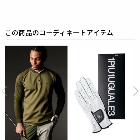
ヤーの為のウエアとしてリリースいたします。
革新的
なハイテク素材を採用し、ただ派手な物ではなくテー
ラーリングを得意とする
同ブランドならではの立体パ
ターンにより、洗練された高いデザイン性と
最高のフ
この商品のコーディネートアイテム
ィッティングを兼ね備え着る者全てに高揚感と優越感
をもたらします。
【ワッペンロゴに関するご注意】
本製品に使用しているワッペンロゴ(鶴+113G)は熱圧
着加工にて取り付けを行っておりますが、
上質な生地
を採用している為、素材特有の滑らかさや洗濯環境の
影響により
まれにワッペンが剥がれやすくなる場合が
ございます。
※万が一剥がれが生じた場合は、弊社にて修理対応を
承りますのでお気軽にご連絡ください。
素材
表地 : ナイロン85% ポリウレタン15%