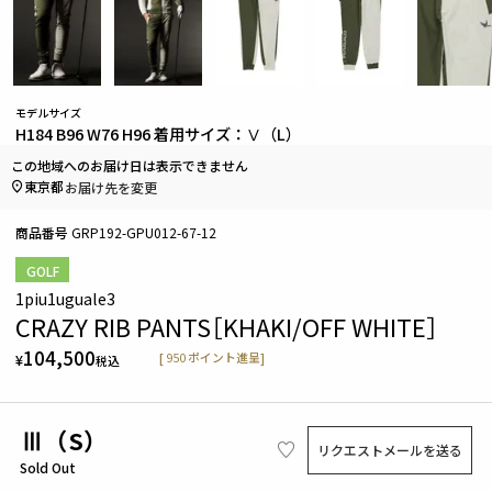
モデルサイズ
H184 B96 W76 H96 着用サイズ：Ⅴ（L）
この地域へのお届け日は表示できません
東京都
お届け先を変更
商品番号
GRP192-GPU012-67-12
GOLF
1piu1uguale3
CRAZY RIB PANTS［KHAKI/OFF WHITE］
104,500
[
950
ポイント進呈]
¥
税込
Ⅲ（S）
リクエストメールを送る
Sold Out