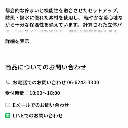
都会的な佇まいと機能性を融合させたセットアップ。
防風・撥水に優れた素材を使用し、
軽やかな着心地な
がら十分な保温性を備えています。
計算された立体パ
ターンはスイングを妨げず、
自然な動作を叶えます。
同系色の切替によるクレイジーパターンは、
遊び心を
詳細を表示
品良く表現。
大胆ながらも落ち着いた配色で、
着こ
なしに立体感を与えます。
個性を際立たせながらも調和の取れたデザインが、
上
商品についてのお問い合わせ
下で合わせることで一層の完成度を誇ります。
1PIU1UGUALE3 GOLF（ウノピゥウノウグァーレト
お電話でのお問い合わせ 06-6243-3300
レ ゴルフ）
受付時間：10:00～18:00
日本から世界に向けて発信するブランドとして世界中
の上質な素材を贅沢に使用し、
ラグジュアリーな商品
Eメールでのお問い合わせ
をリリースし続ける1PIU1UGUALE3。
ハイエンドラ
LINEでのお問い合わせ
グジュアリーブランドが提案する、高いデザイン性と
スポーツの機能美を併せ持ち
上質を知る全てのプレイ