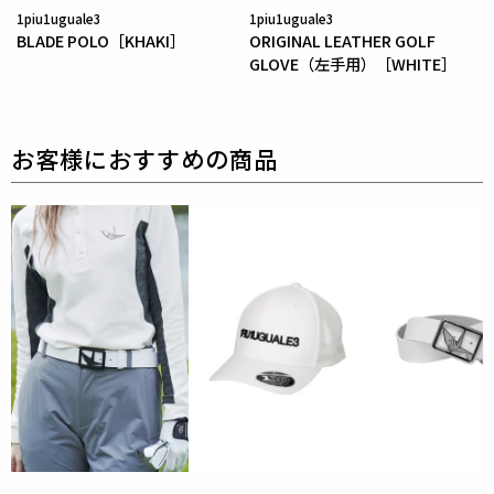
1piu1uguale3
1piu1uguale3
中綿 : ポリエステル100%
BLADE POLO［KHAKI］
ORIGINAL LEATHER GOLF
GLOVE（左手用）［WHITE］