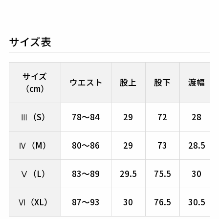
サイズ表
サイズ
ウエスト
股上
股下
渡幅
（cm）
Ⅲ（S）
78～84
29
72
28
Ⅳ（M）
80～86
29
73
28.5
Ⅴ（L）
83～89
29.5
75.5
30
Ⅵ（XL）
87～93
30
76.5
30.5