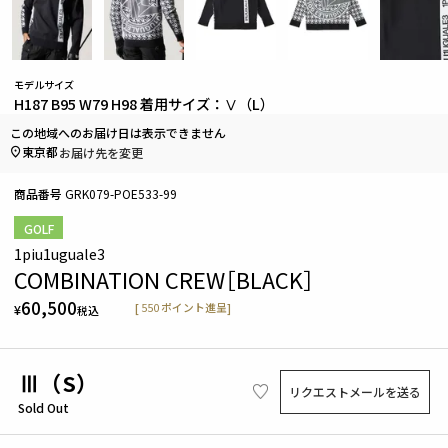
モデルサイズ
H187 B95 W79 H98 着用サイズ：Ⅴ（L）
この地域へのお届け日は表示できません
東京都
お届け先を変更
商品番号
GRK079-POE533-99
GOLF
1piu1uguale3
COMBINATION CREW［BLACK］
60,500
[
550
ポイント進呈]
¥
税込
Ⅲ（S）
リクエストメールを送る
Sold Out