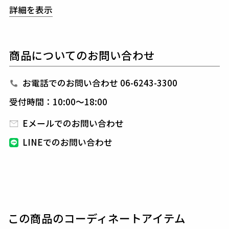
す。
詳細を表示
前身頃には、精査されたストライプ調のロゴが施され
ており、
後身頃に大胆に配置された柄とのコントラス
トが印象的で、
どの角度から見ても目をひきます。
商品についてのお問い合わせ
このアイテムはハイゲージ仕様で製作されているた
め、
軽量で快適な着心地を実現しています。
動きやすさに優れ、日常の様々なシーンでの
アクティ
お電話でのお問い合わせ 06-6243-3300
ブな動きにも対応し、スタイリッシュな見た目が魅力
受付時間：10:00～18:00
です。
細部にまでこだわり抜いたデザインは、シンプルなが
Eメールでのお問い合わせ
らも存在感を放ちます。
LINEでのお問い合わせ
素材感も魅力的で、長時間でも快適な着用感を保ちま
す。
春先には一枚で、冬場には重ね着として活躍する万能
アイテムです。
1PIU1UGUALE3 GOLF（ウノピゥウノウグァーレト
この商品のコーディネートアイテム
レ ゴルフ）