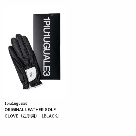
日本から世界に向けて発信するブランドとして世界中
の上質な素材を贅沢に使用し、
ラグジュアリーな商品
をリリースし続ける1PIU1UGUALE3。
ハイエンドラ
グジュアリーブランドが提案する、高いデザイン性と
スポーツの機能美を併せ持ち
上質を知る全てのプレイ
ヤーの為のウェアとしてリリースいたします。
革新的
なハイテク素材を採用し、ただ派手な物ではなくテー
ラーリングを得意とする
同ブランドならではの立体パ
ターンにより、洗練された高いデザイン性と
最高のフ
ィッティングを兼ね備え着る者全てに高揚感と優越感
をもたらします。
素材
1piu1uguale3
ポリエステル100%
ORIGINAL LEATHER GOLF
GLOVE（左手用）［BLACK］