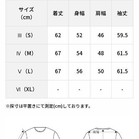
サイズ
着丈
身幅
肩幅
袖丈
（cm）
Ⅲ（S）
62
52
46
59.5
Ⅳ（M）
67
54
48
61.5
Ⅴ（L）
67
56
50
61.5
Ⅵ（XL）
-
-
-
-
※採寸は平置きにて測定(cm)しております。