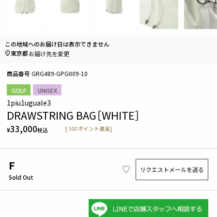
この地域へのお届け日は表示できません
東京都
お届け先を変更
商品番号
GRG489-GPG009-10
GOLF
UNISEX
1piu1uguale3
DRAWSTRING BAG［WHITE］
33,000
[
300
ポイント進呈]
¥
税込
F
リクエストメールを送る
Sold Out