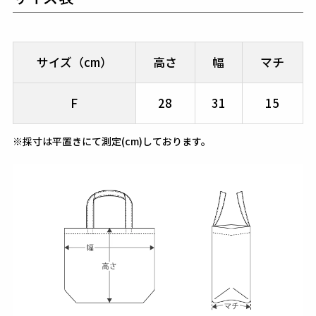
サイズ（cm）
高さ
幅
マチ
F
28
31
15
※採寸は平置きにて測定(cm)しております。