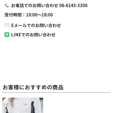
1PIU1UGUALE3 GOLF（ウノピゥウノウグァーレト
お電話でのお問い合わせ 06-6243-3300
レ ゴルフ）
受付時間：10:00～18:00
日本から世界に向けて発信するブランドとして世界中
の上質な素材を贅沢に使用し、
ラグジュアリーな商品
Eメールでのお問い合わせ
をリリースし続ける1PIU1UGUALE3。
ハイエンドラ
LINEでのお問い合わせ
グジュアリーブランドが提案する、高いデザイン性と
スポーツの機能美を併せ持ち
上質を知る全てのプレイ
ヤーの為のウエアとしてリリースいたします。
革新的
なハイテク素材を採用し、ただ派手な物ではなくテー
ラーリングを得意とする
同ブランドならではの立体パ
ターンにより、洗練された高いデザイン性と
最高のフ
ィッティングを兼ね備え着る者全てに高揚感と優越感
をもたらします。
素材
合成皮革（ポリウレタン）