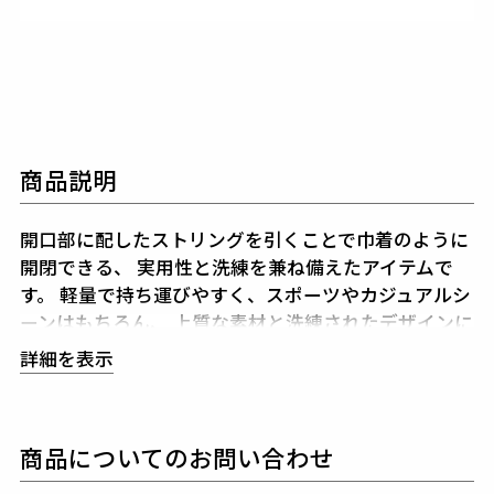
商品説明
開口部に配したストリングを引くことで巾着のように
開閉できる、
実用性と洗練を兼ね備えたアイテムで
す。
軽量で持ち運びやすく、スポーツやカジュアルシ
ーンはもちろん、
上質な素材と洗練されたデザインに
より様々なシーンに映える逸品。
スウェード調の表情
詳細を表示
と発色がモード感のある仕上りの合成皮革を使用し、
1PIU1UGUALE3ラバーロゴは同色でさりげなく、
汎
用性の高い仕様で、多彩なシーンでお楽しみいただけ
商品についてのお問い合わせ
ます。