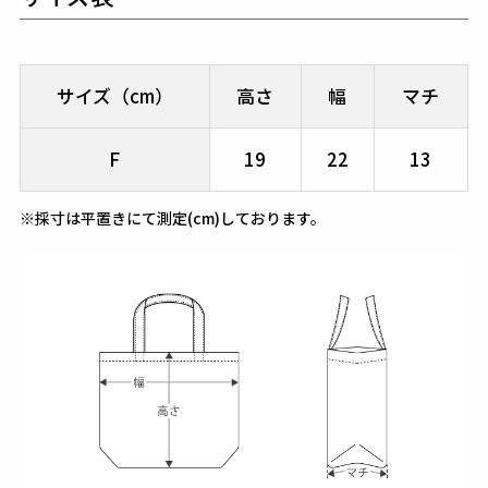
サイズ（cm）
高さ
幅
マチ
F
19
22
13
※採寸は平置きにて測定(cm)しております。