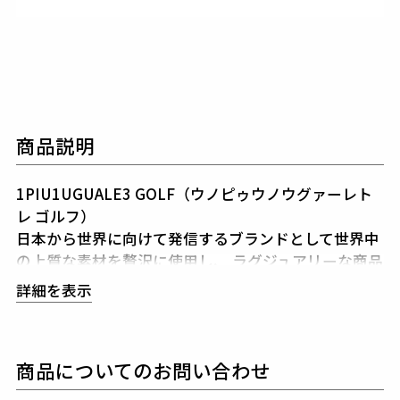
商品説明
1PIU1UGUALE3 GOLF（ウノピゥウノウグァーレト
レ ゴルフ）
日本から世界に向けて発信するブランドとして世界中
の上質な素材を贅沢に使用し、
ラグジュアリーな商品
をリリースし続ける1PIU1UGUALE3。
ハイエンドラ
詳細を表示
グジュアリーブランドが提案する、高いデザイン性と
スポーツの機能美を併せ持ち
上質を知る全てのプレイ
ヤーの為のウェアとしてリリースいたします。
革新的
商品についてのお問い合わせ
なハイテク素材を採用し、ただ派手な物ではなくテー
ラーリングを得意とする
同ブランドならではの立体パ