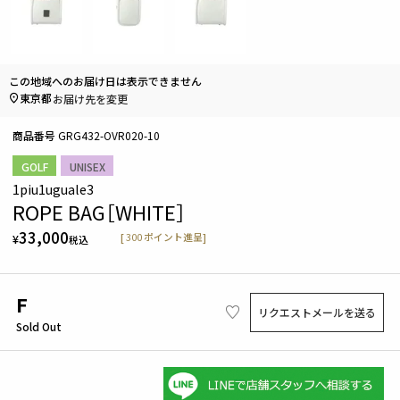
この地域へのお届け日は表示できません
東京都
お届け先を変更
商品番号
GRG432-OVR020-10
GOLF
UNISEX
1piu1uguale3
ROPE BAG［WHITE］
33,000
[
300
ポイント進呈]
¥
税込
F
リクエストメールを送る
Sold Out