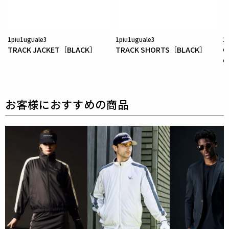
を採用している為、素材特有の滑らかさや洗濯環境の
影響により
まれにワッペンが剥がれやすくなる場合が
ございます。
1piu1uguale3
1piu1uguale3
1
TRACK JACKET［BLACK］
TRACK SHORTS［BLACK］
O
※万が一剥がれが生じた場合は、弊社にて修理対応を
G
承りますのでお気軽にご連絡ください。
素材
表地 : ポリエステル100%
別布 : ポリエステル100%
別布2 : ポリエステル100%
リブ : ポリエステル96% ポリウレタン4%
50デニール/144フィラメントという極細のマイクロ
ファイバーを高密度に編み上げた
しなやかな加工糸タ
フタをベースにした次世代のウィンドブレーカー。
最大の特徴は、スイング時に最も熱がこもりやすい肩
から袖、
そして背中にかけて戦略的に配置された「ド