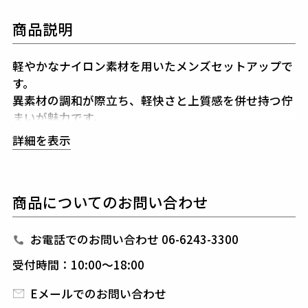
商品説明
軽やかなナイロン素材を用いたメンズセットアップで
す。
異素材の調和が際立ち、軽快さと上質感を併せ持つ佇
まいが魅力です。
トラックジャケットはゆとりあるシルエットがインナ
詳細を表示
ーを重ねてもごわつかず、
ショーツは短め丈のワイド
フォルムが全体のバランスを端正に整えます。
表地のシャリ感に対し、裏地には通気性に優れた滑ら
商品についてのお問い合わせ
かなメッシュを採用し、
春夏秋のラウンドでも快適な
着心地を叶えます。
サイドにはドットエアーによるメッシュラインを配
お電話でのお問い合わせ 06-6243-3300
し、
動きに合わせて上品なアクセントを添えます。
受付時間：10:00～18:00
WHITEとBLACKの2色展開で、ゴルフからトレーニン
グ、ジム、
日常の移動まで幅広く活躍するセットアッ
Eメールでのお問い合わせ
プです。