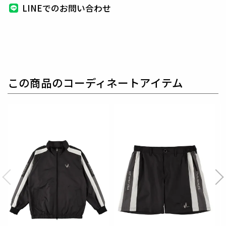
LINEでのお問い合わせ
1PIU1UGUALE3 GOLF（ウノピゥウノウグァーレト
レ ゴルフ）
日本から世界に向けて発信するブランドとして世界中
の上質な素材を贅沢に使用し、
ラグジュアリーな商品
をリリースし続ける1PIU1UGUALE3。
ハイエンドラ
この商品のコーディネートアイテム
グジュアリーブランドが提案する、高いデザイン性と
スポーツの機能美を併せ持ち
上質を知る全てのプレイ
ヤーの為のウエアとしてリリースいたします。
革新的
なハイテク素材を採用し、ただ派手な物ではなくテー
ラーリングを得意とする
同ブランドならではの立体パ
ターンにより、洗練された高いデザイン性と
最高のフ
ィッティングを兼ね備え着る者全てに高揚感と優越感
をもたらします。
【ワッペンロゴに関するご注意】
本製品に使用しているワッペンロゴ(鶴+113G)は熱圧
着加工にて取り付けを行っておりますが、
上質な生地