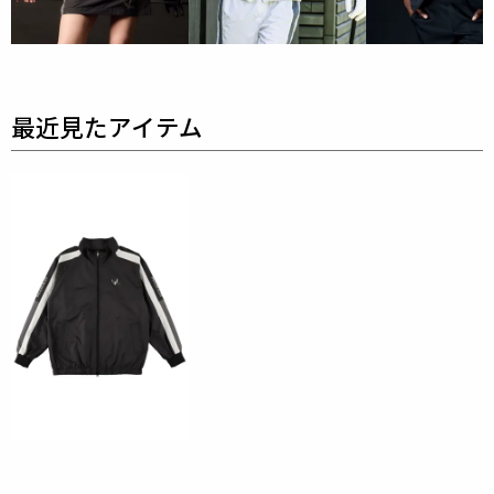
ットエア(Dot Air)」素材とのハイブリッド構造です。
高密度素材による「防風性」を維持しながら、
通気性
と吸水速乾性に優れたドットエアが衣服内のムレを瞬
時に解放。
激しい動きに追従する2WAYストレッチ機能ととも
に、
常に理想的な衣服内コンディションをキープしま
す。
意匠面では、フラットになりがちなタフタ素材にあえ
てシワ加工を施すことで、
奥行きのある豊かな表情と
立体的なアクセントをプラス。
裏地の軽量メッシュが汗によるベタつきを徹底して排
除し、
両袖に配されたブランドロゴ刺繍がスイングの
瞬間に圧倒的な気品を放ちます。
機能美をインテリジェンスに昇華させ、コース上での
立ち振る舞いまでをも
エレガントに変える実戦派エグ
ゼクティブのための一着です。