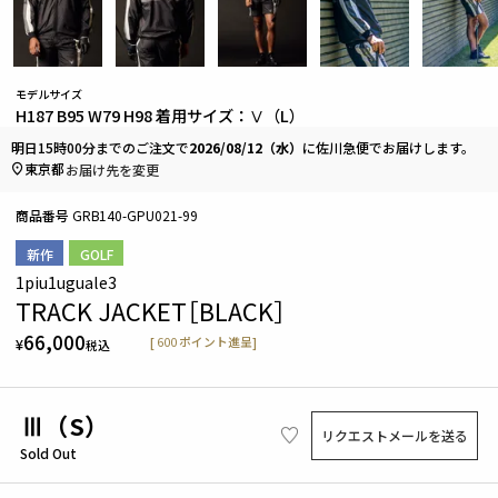
モデルサイズ
H187 B95 W79 H98 着用サイズ：Ⅴ（L）
明日
15時00分
までのご注文で
2026/08/12（水）
に
佐川急便
でお届けします。
東京都
お届け先を変更
商品番号
GRB140-GPU021-99
新作
GOLF
1piu1uguale3
TRACK JACKET［BLACK］
66,000
[
600
ポイント進呈]
¥
税込
Ⅲ（S）
リクエストメールを送る
Sold Out