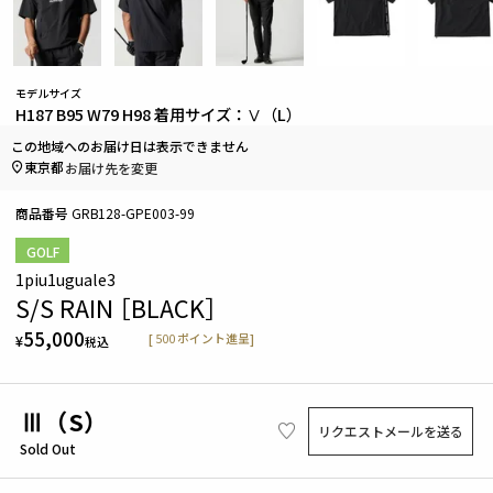
モデルサイズ
H187 B95 W79 H98 着用サイズ：Ⅴ（L）
この地域へのお届け日は表示できません
東京都
お届け先を変更
商品番号
GRB128-GPE003-99
GOLF
1piu1uguale3
S/S RAIN ［BLACK］
55,000
[
500
ポイント進呈]
¥
税込
Ⅲ（S）
リクエストメールを送る
Sold Out