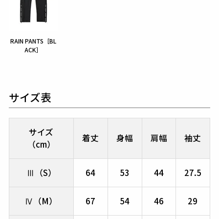
RAIN PANTS［BL
ACK］
サイズ表
サイズ
着丈
身幅
肩幅
袖丈
（cm）
Ⅲ（S）
64
53
44
27.5
Ⅳ（M）
67
54
46
29