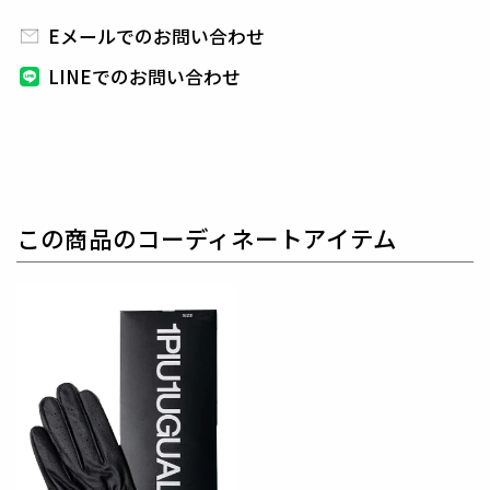
高品質な素材と洗練されたデザインで、ファッション
性と実用性を両立させた
1PIU1UGUALE3 GOLFの一
Eメールでのお問い合わせ
着をぜひお試しください。
LINEでのお問い合わせ
1PIU1UGUALE3 GOLF（ウノピゥウノウグァーレト
レ ゴルフ）
日本から世界に向けて発信するブランドとして世界中
の上質な素材を贅沢に使用し、
ラグジュアリーな商品
をリリースし続ける1PIU1UGUALE3。
ハイエンドラ
この商品のコーディネートアイテム
グジュアリーブランドが提案する、高いデザイン性と
スポーツの機能美を併せ持ち
上質を知る全てのプレイ
ヤーの為のウェアとしてリリースいたします。
革新的
なハイテク素材を採用し、ただ派手な物ではなくテー
ラーリングを得意とする
同ブランドならではの立体パ
ターンにより、洗練された高いデザイン性と
最高のフ
ィッティングを兼ね備え着る者全てに高揚感と優越感
をもたらします。