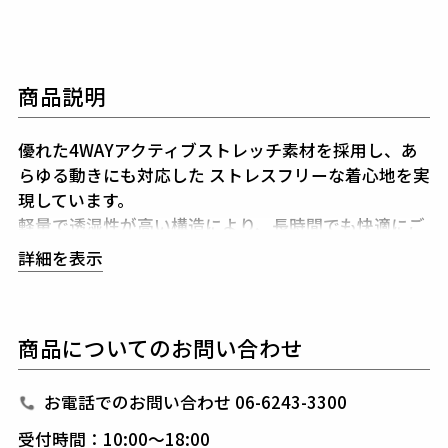
商品説明
優れた4WAYアクティブストレッチ素材を採用し、あ
らゆる動きにも対応した
ストレスフリーな着心地を実
現しています。
軽量で透湿性が高い構造により、長時間でも快適にご
着用いただけます。
詳細を表示
速乾性にも優れているため、暑い季節や汗をかく場
面、
突然の雨でも安心してご着用いただくことがで
き、
ゴルフ場のような不安定な天候の中でも安心で
商品についてのお問い合わせ
す。
品質とデザイン性の優れたこのアイテムは、ゴルフ場
だけでなく、
街中やアウトドアでも一目見ることは間
お電話でのお問い合わせ 06-6243-3300
違いありません。
受付時間：10:00～18:00