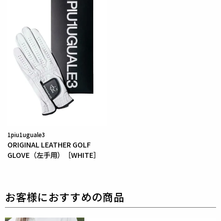
rayon 23% polyurethane 3%
1piu1uguale3
ORIGINAL LEATHER GOLF
GLOVE（左手用）［WHITE］