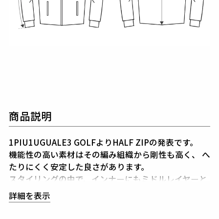
商品説明
1PIU1UGUALE3 GOLFよりHALF ZIPの発表です。
機能性の高い素材はその編み組織から剛性も高く、
へ
たりにくく安定した良さがあります。
スタイリングの中で、インナーにもミドルレイヤーと
しても使える汎用性が高い1着です。
詳細を表示
カラーは、WHITE、BEIGE、BLACKの3色から
お好
みのカラーをお選びいただけます。