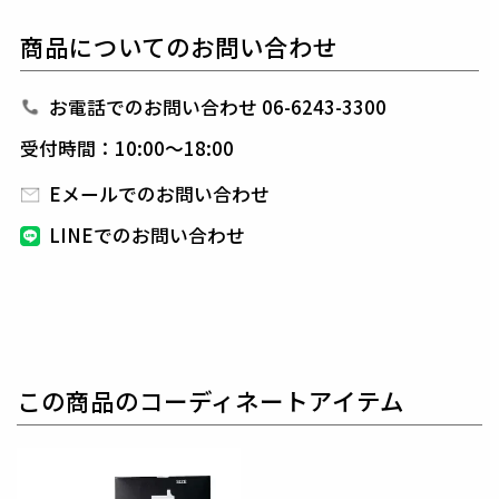
商品についてのお問い合わせ
1PIU1UGUALE3 GOLF（ウノピゥウノウグァーレト
レ ゴルフ）
日本から世界に向けて発信するブランドとして世界中
お電話でのお問い合わせ 06-6243-3300
の上質な素材を贅沢に使用し、
ラグジュアリーな商品
受付時間：10:00～18:00
をリリースし続ける1PIU1UGUALE3。
ハイエンドラ
グジュアリーブランドが提案する、高いデザイン性と
Eメールでのお問い合わせ
スポーツの機能美を併せ持ち
上質を知る全てのプレイ
LINEでのお問い合わせ
ヤーの為のウエアとしてリリースいたします。
革新的
なハイテク素材を採用し、ただ派手な物ではなくテー
ラーリングを得意とする
同ブランドならではの立体パ
ターンにより、洗練された高いデザイン性と
最高のフ
ィッティングを兼ね備え着る者全てに高揚感と優越感
をもたらします。
この商品のコーディネートアイテム
素材
outer : acrylic 40% nylon 34%