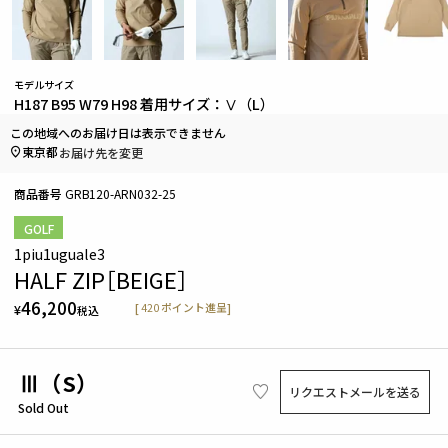
モデルサイズ
H187 B95 W79 H98 着用サイズ：Ⅴ（L）
この地域へのお届け日は表示できません
東京都
お届け先を変更
商品番号
GRB120-ARN032-25
GOLF
1piu1uguale3
HALF ZIP［BEIGE］
46,200
[
420
ポイント進呈]
¥
税込
Ⅲ（S）
リクエストメールを送る
Sold Out