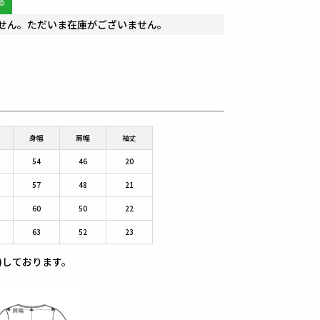
せん。ただいま在庫がございません。
身幅
肩幅
袖丈
54
46
20
57
48
21
60
50
22
63
52
23
)しております。