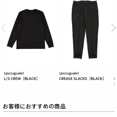
一度履いたら病みつき間違いなしの
T/R(ポリエステ
ル/レーヨン)2WAYストレッチ素材です。
キックバッ
クが大変良く抜群の履き心地です。
1piu1uguale3
1piu1uguale3
1
L/S CREW［BLACK］
CREASE SLACKS［BLACK］
D
S