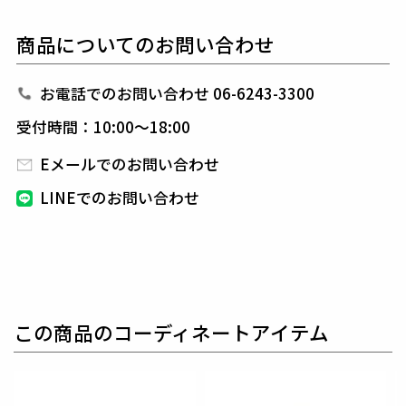
名称であり
この語源に基づき、フォーマルをカジュア
ルダウンさせた
企画としてデザインしています。
商品についてのお問い合わせ
テーパードの美しいシルエットとピンタックを入れた
フロントのセンタークリースが特徴的で
裾始末はクラ
シックなダブル仕立て。
ウエストシャーリングリブと
お電話でのお問い合わせ 06-6243-3300
ドローコードにて
リラックスして着用しても良し、
ド
受付時間：10:00～18:00
ローコードを内側に落とすことでベルト着用も可能な
2WAY仕様です。
Eメールでのお問い合わせ
前開きはZIPPERフライ、釦は1PIU1UGUALE3ロゴ入
LINEでのお問い合わせ
り本水牛釦を採用しています。
生産国：日本
素材
SOFTINA 2WAY
この商品のコーディネートアイテム
表地 : ポリエステル63% レーヨン33% ポリウレタン
4%