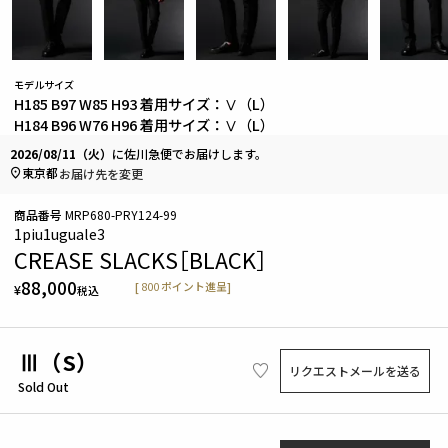
モデルサイズ
H185 B97 W85 H93 着用サイズ：Ⅴ（L）
H184 B96 W76 H96 着用サイズ：Ⅴ（L）
2026/08/11（火）
に
佐川急便
でお届けします。
東京都
お届け先を変更
商品番号
MRP680-PRY124-99
1piu1uguale3
CREASE SLACKS［BLACK］
88,000
[
800
ポイント進呈]
¥
税込
Ⅲ（S）
リクエストメールを送る
Sold Out