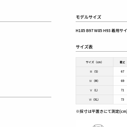
モデルサイズ
H185 B97 W85 H93 着
サイズ表
サイズ（cm）
着丈
Ⅲ（S）
67
Ⅳ（M）
69
Ⅴ（L）
71
Ⅵ（XL）
73
※採寸は平置きにて測定(cm