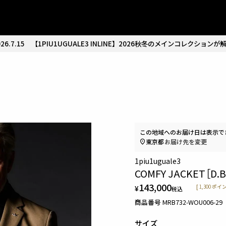
26.7.15
【1PIU1UGUALE3 INLINE】2026秋冬のメインコレクションが
この地域へのお届け日は表示で
東京都
お届け先を変更
1piu1uguale3
COMFY JACKET［D.B
143,000
¥
[
1,300
ポイン
税込
商品番号
MRB732-WOU006-29
サイズ