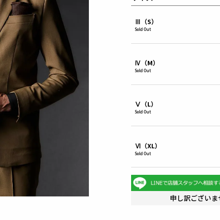
Ⅲ（S）
Sold Out
Ⅳ（M）
Sold Out
Ⅴ（L）
Sold Out
Ⅵ（XL）
Sold Out
申し訳ございま