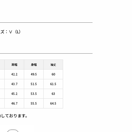
用サイズ：Ⅴ（L）
肩幅
身幅
袖丈
42.2
49.5
60
43.7
51.5
61.5
45.2
53.5
63
46.7
55.5
64.5
)しております。