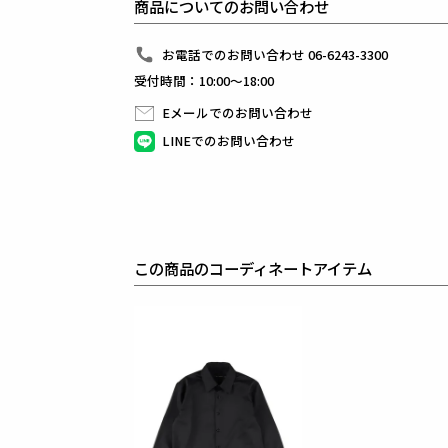
商品についてのお問い合わせ
組下のパンツはテーパードの美しいシルエットと
ピンタックを入れたフロントのセンタークリースが特
裾始末はクラシックなダブル仕立て。
お電話でのお問い合わせ 06-6243-3300
インナーはシャツに限らず、ニットやカットソーと合
受付時間：10:00～18:00
快適性とドレス性を兼ね備えシーンを選ばない万能セ
Eメールでのお問い合わせ
生産国：日本
LINEでのお問い合わせ
素材
T/W HIGH POWER
表地 : ウール50% ポリエステル45% ポリウレタン5%
裏地 : キュプラ100%
袖裏 : ポリエステル100%
この商品のコーディネートアイテム
ウールポリエステルのタテ・ヨコに伸度のある素材で
ポリエステル部分には20%のRENUリサイクルポリ
ウールのドレス感とストレッチの快適さを実感できる