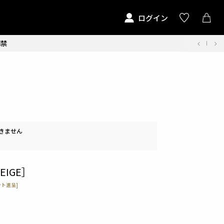
ログイン
解禁
きません
EIGE］
ト進呈]