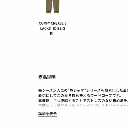
COMFY CREASE S
LACKS［D.BEIG
E］
商品説明
毎シーズン人気の”旅ジャケ”シリーズを簡素化した最新作
最旬にしてこの秋冬最も使えるワードローブです。
高機能、且つ伸縮することでストレスのない着心地を
今期はノッチドラペルのシングルブレストジャケット
1PIU1UGUALE3が得意とするシャープで美しいシル
詳細を表示
高機能ストレッチ素材と3Dパターン＆立体裁断によ
細身ながらストレスのない着心地をキープしてくれま
また、1piu1uguale3オリジナルの折鶴ピンをラペ