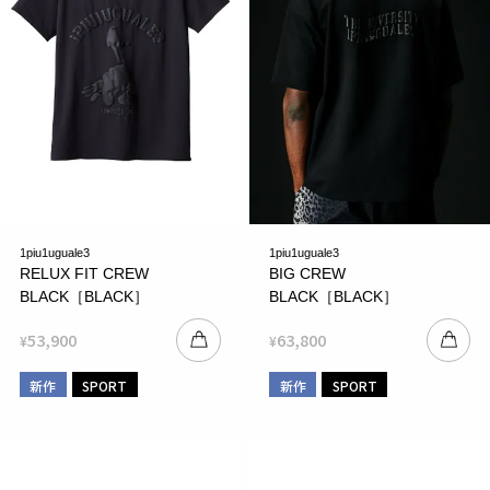
1piu1uguale3
1piu1uguale3
RELUX FIT CREW
BIG CREW
BLACK［BLACK］
BLACK［BLACK］
53,900
63,800
¥
¥
新作
SPORT
新作
SPORT