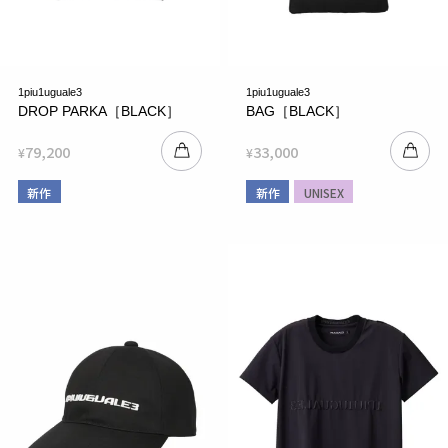
1piu1uguale3
1piu1uguale3
DROP PARKA［BLACK］
BAG［BLACK］
79,200
33,000
¥
¥
新作
新作
UNISEX