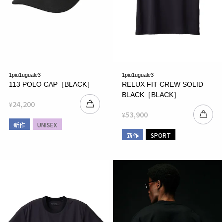
1piu1uguale3
1piu1uguale3
113 POLO CAP［BLACK］
RELUX FIT CREW SOLID
BLACK［BLACK］
24,200
¥
53,900
¥
新作
UNISEX
新作
SPORT