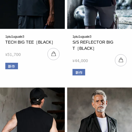
1piu1uguale3
1piu1uguale3
TECH BIG TEE［BLACK］
S/S REFLECTOR BIG
T［BLACK］
51,700
¥
44,000
¥
新作
新作