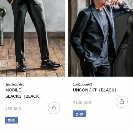
1piu1uguale3
1piu1uguale3
MOBILE
UNCON JKT［BLACK］
SLACKS［BLACK］
126,500
¥
85,800
¥
新作
新作