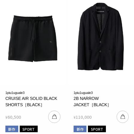
1piu1uguale3
1piu1uguale3
CRUISE AIR SOLID BLACK
2B NARROW
SHORTS［BLACK］
JACKET［BLACK］
60,500
110,000
¥
¥
新作
SPORT
新作
SPORT