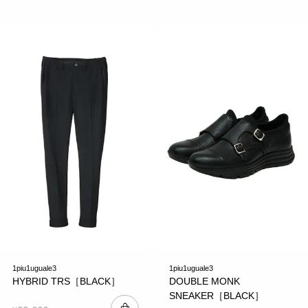
1piu1uguale3
1piu1uguale3
HYBRID TRS［BLACK］
DOUBLE MONK
SNEAKER［BLACK］