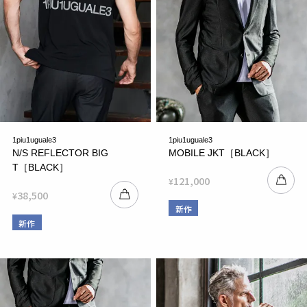
1piu1uguale3
1piu1uguale3
N/S REFLECTOR BIG
MOBILE JKT［BLACK］
T［BLACK］
121,000
¥
38,500
¥
新作
新作