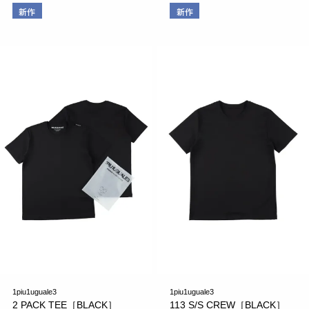
新作
新作
1piu1uguale3
1piu1uguale3
2 PACK TEE［BLACK］
113 S/S CREW［BLACK］