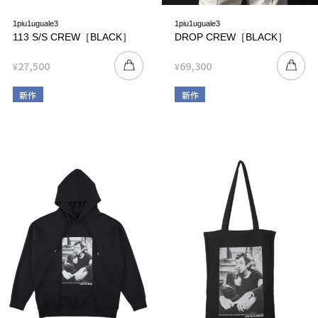
1piu1uguale3
1piu1uguale3
113 S/S CREW［BLACK］
DROP CREW［BLACK］
27,500
69,300
¥
¥
新作
新作