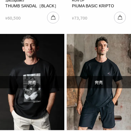
1piu1uguale3
RUN OF
THUMB SANDAL［BLACK］
PIUMA BASIC KRIPTO
60,500
73,700
¥
¥