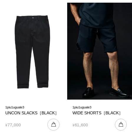
1piu1uguale3
1piu1uguale3
UNCON SLACKS［BLACK］
WIDE SHORTS［BLACK］
77,000
61,600
¥
¥