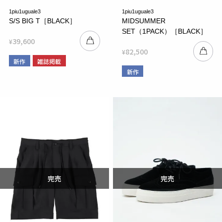
1piu1uguale3
1piu1uguale3
S/S BIG T［BLACK］
MIDSUMMER
SET（1PACK）［BLACK］
39,600
¥
82,500
¥
新作
雑誌掲載
新作