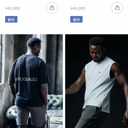
44,000
44,000
¥
¥
新作
新作