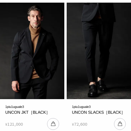
1piu1uguale3
1piu1uguale3
UNCON JKT［BLACK］
UNCON SLACKS［BLACK］
121,000
72,600
¥
¥