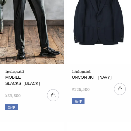
1piu1uguale3
1piu1uguale3
MOBILE
UNCON JKT［NAVY］
SLACKS［BLACK］
126,500
¥
85,800
¥
新作
新作