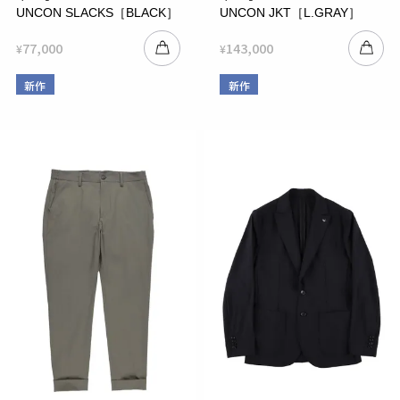
UNCON SLACKS［BLACK］
UNCON JKT［L.GRAY］
77,000
143,000
¥
¥
新作
新作