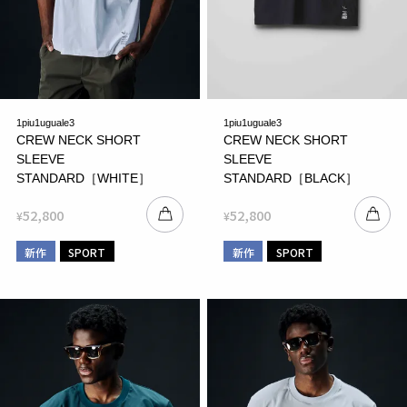
1piu1uguale3
1piu1uguale3
CREW NECK SHORT
CREW NECK SHORT
SLEEVE
SLEEVE
STANDARD［WHITE］
STANDARD［BLACK］
52,800
52,800
¥
¥
新作
SPORT
新作
SPORT