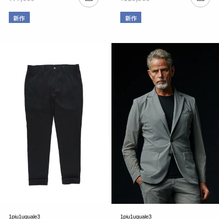
新作
新作
1piu1uguale3
1piu1uguale3