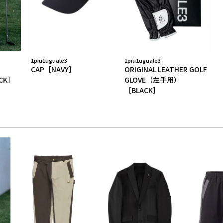
1piu1uguale3
1piu1uguale3
CAP［NAVY］
ORIGINAL LEATHER GOLF
ACK］
GLOVE（左手用）
［BLACK］