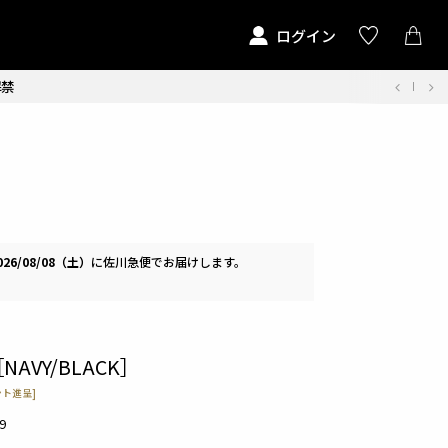
ログイン
解禁
026/08/08（土）
に
佐川急便
でお届けします。
［NAVY/BLACK］
ト進呈]
9