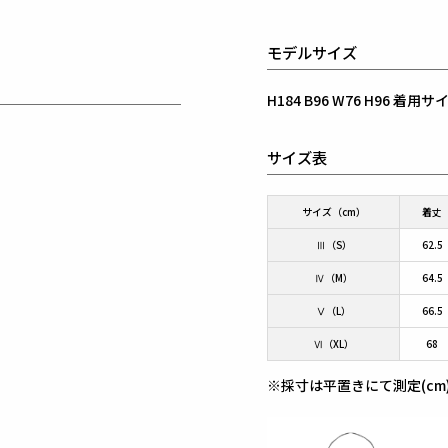
モデルサイズ
H184 B96 W76 H96 着
サイズ表
サイズ（cm）
着丈
Ⅲ（S）
62.5
Ⅳ（M）
64.5
Ⅴ（L）
66.5
Ⅵ（XL）
68
※採寸は平置きにて測定(cm