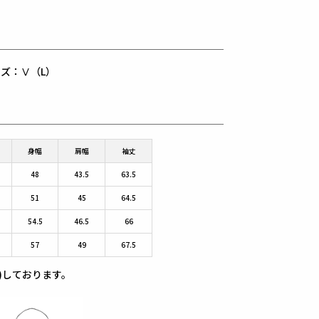
用サイズ：Ⅴ（L）
身幅
肩幅
袖丈
48
43.5
63.5
51
45
64.5
54.5
46.5
66
57
49
67.5
)しております。