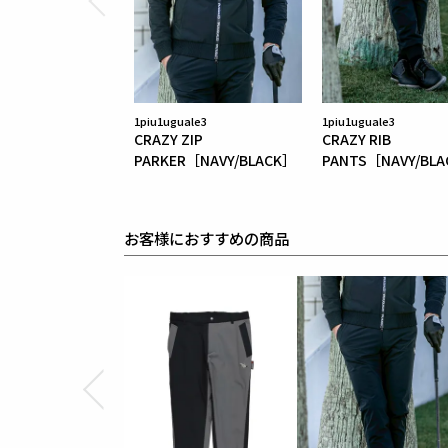
1piu1uguale3
1piu1uguale3
CRAZY ZIP
CRAZY RIB
PARKER［NAVY/BLACK］
PANTS［NAVY/BL