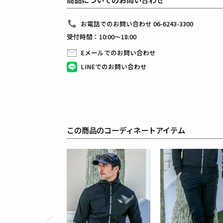
着こなしに立体感を与えます。
個性を際立たせながらも調和の取れたデザインが、
上下で合わせることで一層の完成度を誇ります。
お電話でのお問い合わせ 06-6243-3300
受付時間：10:00～18:00
1PIU1UGUALE3 GOLF（ウノピゥウノウグァーレト
日本から世界に向けて発信するブランドとして世界中
Eメールでのお問い合わせ
ラグジュアリーな商品をリリースし続ける1PIU1UGUA
ハイエンドラグジュアリーブランドが提案する、高い
LINEでのお問い合わせ
上質を知る全てのプレイヤーの為のウエアとしてリリ
革新的なハイテク素材を採用し、ただ派手な物ではな
同ブランドならではの立体パターンにより、洗練され
最高のフィッティングを兼ね備え着る者全てに高揚感
【ワッペンロゴに関するご注意】
本製品に使用しているワッペンロゴ(鶴+113G)は熱
この商品のコーディネートアイテム
上質な生地を採用している為、素材特有の滑らかさや
まれにワッペンが剥がれやすくなる場合がございます
※万が一剥がれが生じた場合は、弊社にて修理対応を
素材
表地 : ナイロン85% ポリウレタン15%
中綿 : ポリエステル100%