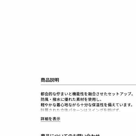
商品説明
都会的な佇まいと機能性を融合させたセットアップ。
防風・撥水に優れた素材を使用し、
軽やかな着心地ながら十分な保温性を備えています。
計算された立体パターンはスイングを妨げず、
自然な動作を叶えます。
詳細を表示
同系色の切替によるクレイジーパターンは、
遊び心を品良く表現。
大胆ながらも落ち着いた配色で、
商品についてのお問い合わせ