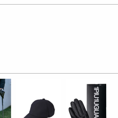
レ ゴルフ）
の上質な素材を贅沢に使用し、
LE3。
デザイン性とスポーツの機能美を併せ持ち
ースいたします。
くテーラーリングを得意とする
た高いデザイン性と
と優越感をもたらします。
圧着加工にて取り付けを行っておりますが、
洗濯環境の影響により
。
承りますのでお気軽にご連絡ください。