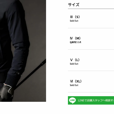
サイズ
Ⅲ（S）
Sold Out
Ⅳ（M）
在庫残り1点
Ⅴ（L）
Sold Out
Ⅵ（XL）
Sold Out