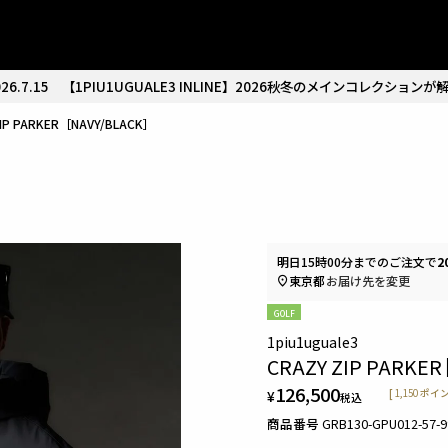
26.7.15
【1PIU1UGUALE3 INLINE】2026秋冬のメインコレクションが
ZIP PARKER［NAVY/BLACK］
明日
15時00分
までのご注文で
2
東京都
お届け先を変更
GOLF
1piu1uguale3
CRAZY ZIP PARKER
126,500
¥
[
1,150
ポイン
税込
商品番号
GRB130-GPU012-57-9